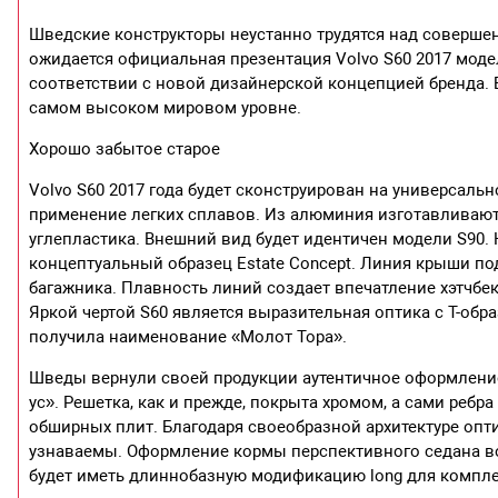
Шведские конструкторы неустанно трудятся над совершен
ожидается официальная презентация Volvo S60 2017 моде
соответствии с новой дизайнерской концепцией бренда.
самом высоком мировом уровне.
Хорошо забытое старое
Volvo S60 2017 года будет сконструирован на универсал
применение легких сплавов. Из алюминия изготавливаютс
углепластика. Внешний вид будет идентичен модели S90
концептуальный образец Estate Concept. Линия крыши по
багажника. Плавность линий создает впечатление хэтчбек
Яркой чертой S60 является выразительная оптика с Т-об
получила наименование «Молот Тора».
Шведы вернули своей продукции аутентичное оформление
ус». Решетка, как и прежде, покрыта хромом, а сами реб
обширных плит. Благодаря своеобразной архитектуре опти
узнаваемы. Оформление кормы перспективного седана в
будет иметь длиннобазную модификацию long для компл