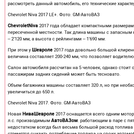
рассмотреть данный автомобиль, его технические характ
Chevrolet Niva 2017 LE+. Фото: GM-АвтоВАЗ
Chevrolet
Niva
2017 года обладает компактными размерам
пересеченной местности. Так длина машины с запасным к
– 2’120 мм, а высота с рейлингами – 1’690 мм.
Шевроле
При этом у
2017 года довольно большой клиренс
величина составляет 200-240 мм, что позволяет водител
Салон автомобиля рассчитан на 5 человек, однако стоит 
пассажирам задних сидений может быть тесновато.
Объем багажника машины составляет 320 л, но при необх
увеличиться до 650 л.
Chevrolet Niva 2017. Фото: GM-АвтоВАЗ
Нива
Шевроле
Новая
2017 оснащается всего одним мото
АвтоВАЗом
л.с. производимым
. работающим в паре с п
недостатком всегда был весьма большой расход топлива 
стремятся снизить потребление топлива на своих автомо