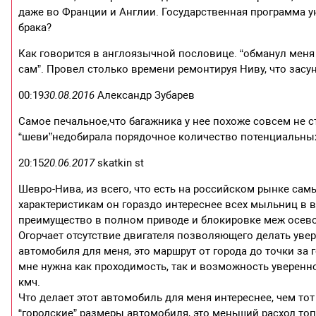
даже во Франции и Англии. Государственная программа 
брака?
Как говорится в англоязычной пословице. “обманул меня 
сам”. Провел столько времени ремонтируя Ниву, что засу
00:19
30.08.2016
Александр Зубарев
Самое печальное,что багажника у нее похоже совсем не с
“шеви”недобирала порядочное количество потенциальных 
20:15
20.06.2017
skatkin st
Шевро-Нива, из всего, что есть на российском рынке с
характеристикам он гораздо интереснее всех мыльниц в 
преимущество в полном приводе и блокировке меж осев
Огорчает отсутствие двигателя позволяющего делать уве
автомобиля для меня, это маршрут от города до точки за г
мне нужна как проходимость, так и возможность уверенно 
кмч.
Что делает этот автомобиль для меня интереснее, чем то
“городские” размеры автомобиля, это меньший расход то