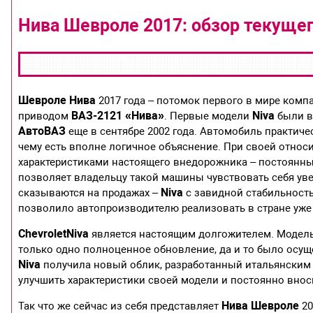
Нива Шевроле 2017: обзор текущег
Шевроле Нива
2017 года – потомок первого в мире ком
ВАЗ-2121 «Нива»
Niva
приводом
. Первые модели
были в
АвтоВАЗ
еще в сентябре 2002 года. Автомобиль практиче
чему есть вполне логичное объяснение. При своей относ
характеристиками настоящего внедорожника – постоян
позволяет владельцу такой машины чувствовать себя уве
Niva
сказываются на продажах –
с завидной стабильность
позволило автопроизводителю реализовать в стране уже 
Chevrolet
Niva
является настоящим долгожителем. Модель 
только одно полноценное обновление, да и то было осуще
Niva
получила новый облик, разработанный итальянским
улучшить характеристики своей модели и постоянно внос
Нива Шевроле
Так что же сейчас из себя представляет
20