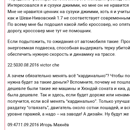
Интересовался я и сузуки джимми, но мне он не нравитс
Мне не нравится ценник на сузуки джимми, хоть я и учит
как и Шеви-Нивовский 1.7 не соответствует современным
По всему мне бы подошел какой либо кроссовер, но опять 
дорогу, кроссовер мне тут не помощник.
Если подытожить, то ожидания от автомобиля такие: Про
энергоемкая подвеска, способная выдержать терку убитой
обеспечить нужную скорость и динамику на трассе.
22:50
30.08.2016
victor che
А зачем обязательно менять всё “кардинально”? Чтобы пот
нужна будет за такие деньги? Вспомните, почему не пошла 
дешевле были такие же машины и Хюндай соната и киа, да
была дешевле. Так и здесь, если будет дороже или ненам
получится, если всё менять “кардинально”. Только улучш
раздатку “отвязать”, двигатель около сотни лошадей, и в
уровне гаражей, а надо – на заводе! А дизайн. Ну будут же
09:47
11.09.2016
Игорь Махнёв