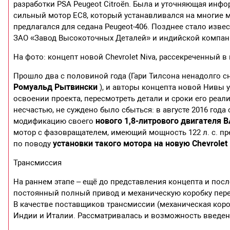
разработки PSA Peugeot Citroёn. Была и уточняющая инфо
сильный мотор EC8, который устанавливался на многие м
предлагался для седана Peugeot-406. Позднее стало изве
ЗАО «Завод Высокоточных Деталей» и индийской компани
На фото: концепт новой Chevrolet Niva, рассекреченный 
Прошло два с половиной года (Гари Тилсона ненадолго 
Ромуальд Рытвински
), и авторы концепта новой Нивы у
освоении проекта, пересмотреть детали и сроки его реа
несчастью, не суждено было сбыться: в августе 2016 года
нового 1,8-литрового двигателя 
модификацию своего
мотор с фазовращателем, имеющий мощность 122 л. с. пре
установки такого мотора на новую Chevrolet 
по поводу
Трансмиссия
На раннем этапе – ещё до представления концепта и пос
постоянный полный привод и механическую коробку пере
В качестве поставщиков трансмиссии (механическая коро
Индии и Италии. Рассматривалась и возможность введе