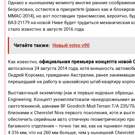
Однако к нынешнему моменту многие ранние соображения
безусловно, остаются в приоритете (равно как и блокир
ММАС-2014), но вот поставщик трансмиссии, вероятно, бу
ВАЗ-21179 на новой Ниве будет трудиться механическая к
стало известно в августе 2016 года.
Читайте также:
Новый volvo v90
официальная премьера концепта новой Ch
Как известно,
автосалона 24 августа 2014 года, хотя внешность автомо
Ондрей Коромаз, гражданин Австралии, ранее занимавшийс
перешедший на работу в шанхайскую штаб-квартиру корпо
Выставочный экземпляр (как и первые ходовые образцы 
Engineering. Концепт укомплектовали «внедорожными» а
светотехникой, шинами BF Goodrich Mud-Terrain T/A 235/
близкими к Chevrolet Niva первого поколения, хотя и в
обеспечить серийным авто отличную геометрическую прох
багажного отделения – точно так же, как на «шниве» пер
4 316 мм, что на 260 мм больше, чем у нынешней Chevrolet 