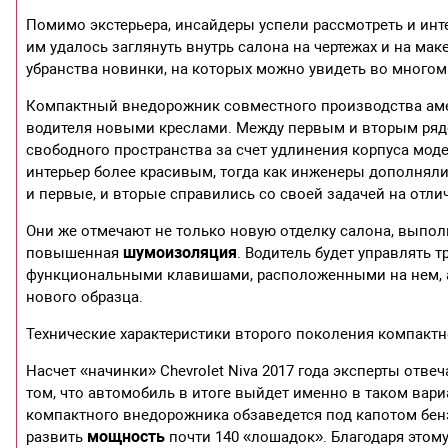
Помимо экстерьера, инсайдеры успели рассмотреть и инт
им удалось заглянуть внутрь салона на чертежах и на ма
убранства новинки, на которых можно увидеть во много
Компактный внедорожник совместного производства аме
водителя новыми креслами. Между первым и вторым рядо
свободного пространства за счет удлинения корпуса мод
интерьер более красивым, тогда как инженеры дополняли
и первые, и вторые справились со своей задачей на отли
Они же отмечают не только новую отделку салона, выполн
шумоизоляция
повышенная
. Водитель будет управлять
функциональными клавишами, расположенными на нем, а
нового образца.
Технические характеристики второго поколения компакт
Насчет «начинки» Chevrolet Niva 2017 года эксперты отве
том, что автомобиль в итоге выйдет именно в таком вари
компактного внедорожника обзаведется под капотом бе
мощность
развить
почти 140 «лошадок». Благодаря этому