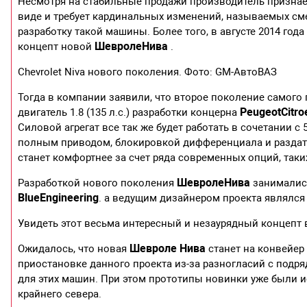
Несмотря на стабильные продажи производитель признает
виде и требует кардинальных изменений, называемых с
разработку такой машины. Более того, в августе 2014 г
Шевроле
Нива
концепт новой
.
Chevrolet Niva нового поколения. Фото: GM-АвтоВАЗ
Тогда в компании заявили, что второе поколение самог
Peugeot
Citro
двигатель 1.8 (135 л.с.) разработки концерна
Силовой агрегат все так же будет работать в сочетании
полным приводом, блокировкой дифференциала и раздато
станет комфортнее за счет ряда современных опций, таки
Шевроле
Нива
Разработкой нового поколения
занималис
Blue
Engineering
. а ведущим дизайнером проекта являлс
Увидеть этот весьма интересный и незаурядный концепт
Шевроле Нива
Ожидалось, что новая
станет на конвейер 
приостановке данного проекта из-за разногласий с подр
для этих машин. При этом прототипы новинки уже были и
крайнего севера.