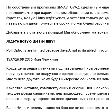
По собственным прогнозам GM-AVTOVAZ, сделанным ещё в
поколения, что при кардинальном обновлении платформы
будет так, новую Ниву ждёт успех, и остаётся только дож
называются даже примерные сроки, но мы будем рассчит
Добавьте эту статью в закладки! Мы обновляем материал
Ждете новую Шеви-Ниву?
Poll Options are limited because JavaScript is disabled in your
13:09
28.08.2016
Имя Фамилия
Когда цена ведра с гайками под названием Нива равняла
покупку в качестве подручного средства ездить по сельск
много чего другого, кому будет интересно собирать из за
Качество металла, комплектующих и сборки Нивы оскорб
текущее всеми сальниками, невтыкающееся всеми рычага
вероятно жертву воровства всех причастных к ее произво
Была Нива, и теперь – никогда больше не поверю тем, кт