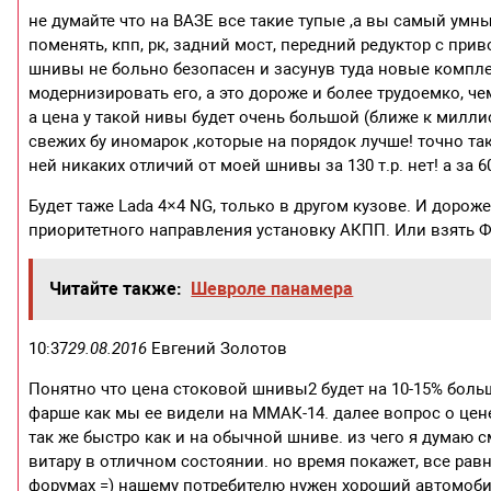
не думайте что на ВАЗЕ все такие тупые ,а вы самый ум
поменять, кпп, рк, задний мост, передний редуктор с при
шнивы не больно безопасен и засунув туда новые компл
модернизировать его, а это дороже и более трудоемко, че
а цена у такой нивы будет очень большой (ближе к миллио
свежих бу иномарок ,которые на порядок лучше! точно так
ней никаких отличий от моей шнивы за 130 т.р. нет! а за 6
Будет таже Lada 4×4 NG, только в другом кузове. И дорож
приоритетного направления установку АКПП. Или взять Ф
Читайте также:
Шевроле панамера
10:37
29.08.2016
Евгений Золотов
Понятно что цена стоковой шнивы2 будет на 10-15% больш
фарше как мы ее видели на ММАК-14. далее вопрос о цене и
так же быстро как и на обычной шниве. из чего я думаю 
витару в отличном состоянии. но время покажет, все рав
форумах =) нашему потребителю нужен хороший автомобил