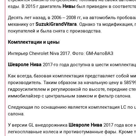
Нивы
езды. В 2015 г двигатель
был приведен в соответств
Десять лет назад, в 2006 – 2008 гг, на автомобиль пробова
Suzuki
Grand
Vitara
механику от
. Однако та модификация,
покупателей и была снята с производства.
Комплектации и цены
Интерьер Chevrolet Niva 2017. Фото: GM-АвтоВАЗ
Шевроле Нива
2017-го года доступна в шести комплектация
Как всегда, базовая комплектация представляет собой 
производитель. Таким образом за начальную цену в 585’99
гидроусилителем и регулировкой по высоте, передние сте
иммобилайзер с центральным замком и фильтр салона.
Следующая по оснащению является комплектация LC по це
салона.
Шевроле Нива
У версии GL внедорожника
2017 года все
легкосплавные колеса и противотуманные фары. Кроме 