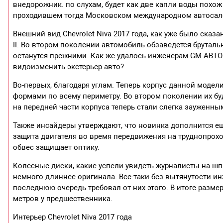
внедорожник. по слухам, будет как две капли воды похож 
проходившем тогда Московском международном автосал
Внешний вид Chevrolet Niva 2017 года, как уже было сказ
II. Во втором поколении автомобиль обзаведется бруталь
останутся прежними. Как же удалось инженерам GM-АВТО
видоизменить экстерьер авто?
Во-первых, благодаря углам. Теперь корпус данной моде
формами по всему периметру. Во втором поколении их буд
на передней части корпуса теперь стали слегка зауженны
Также инсайдеры утверждают, что новинка дополнится е
защита двигателя во время передвижения на труднопро
обвес защищает оптику.
Колесные диски, какие успели увидеть журналисты на шп
немного длиннее оригинала. Все-таки без вытянутости ин
последнюю очередь требовал от них этого. В итоге размеры
метров у предшественника.
Интерьер Chevrolet Niva 2017 года