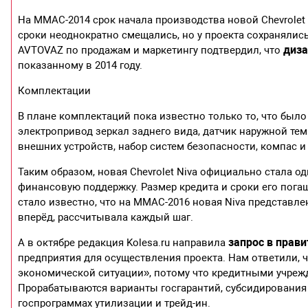
На ММАС-2014 срок начала производства новой Chevrolet 
сроки неоднократно смещались, но у проекта сохранялис
диза
AVTOVAZ по продажам и маркетингу подтвердил, что
показанному в 2014 году.
Комплектации
В плане комплектаций пока известно только то, что был
электропривод зеркал заднего вида, датчик наружной т
внешних устройств, набор систем безопасности, компас и
Таким образом, новая Chevrolet Niva официально стала о
финансовую поддержку. Размер кредита и сроки его пога
стало известно, что на ММАС-2016 новая Niva представл
вперёд, рассчитывала каждый шаг.
запрос в прав
А в октябре редакция Kolesa.ru направила
предприятия для осуществления проекта. Нам ответили, 
экономической ситуации», потому что кредитными учре
Прорабатываются варианты госгарантий, субсидирования 
госпрограммах утилизации и трейд-ин.