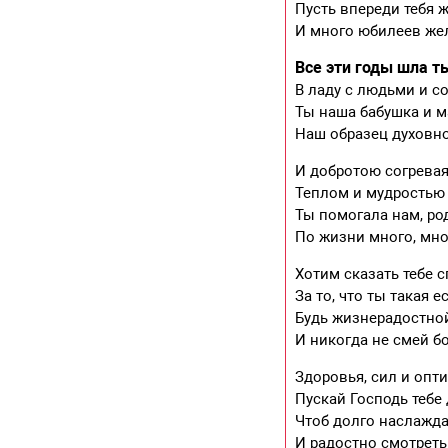
Пусть впереди тебя 
И много юбилеев же
Все эти годы шла т
В ладу с людьми и с
Ты наша бабушка и м
Наш образец духовно
И добротою согревая
Теплом и мудростью 
Ты помогала нам, ро
По жизни много, мно
Хотим сказать тебе 
За то, что ты такая ес
Будь жизнерадостной
И никогда не смей б
Здоровья, сил и опт
Пускай Господь тебе 
Чтоб долго наслажд
И радостно смотреть