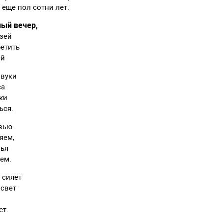
еще пол сотни лет.
ный вечер,
узей
ретить
ей
звуки
са
уки
ься.
вью
яем,
вья
аем.
 сияет
 свет
ет.