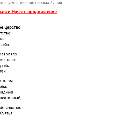
тся уже в течение первых 7 дней.
ься и Начать продвижение
оё царство
,
атство.
няла —
себя.
озволяло
 мечтала:
узей,
тей,
 столом
сём,
олидный
спективный,
ёт счастье,
бъятья.