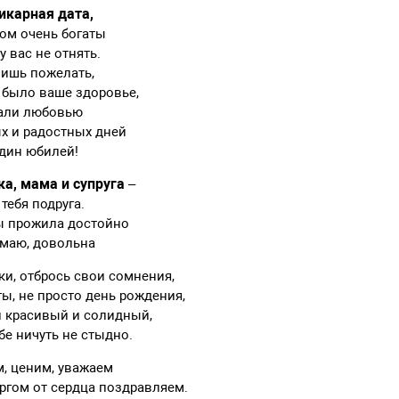
икарная дата,
ом очень богаты
 вас не отнять.
лишь пожелать,
 было ваше здоровье,
жали любовью
х и радостных дней
один юбилей!
а, мама и супруга
–
тебя подруга.
ты прожила достойно
умаю, довольна
ки, отбрось свои сомнения,
ты, не просто день рождения,
й красивый и солидный,
бе ничуть не стыдно.
, ценим, уважаем
ргом от сердца поздравляем.