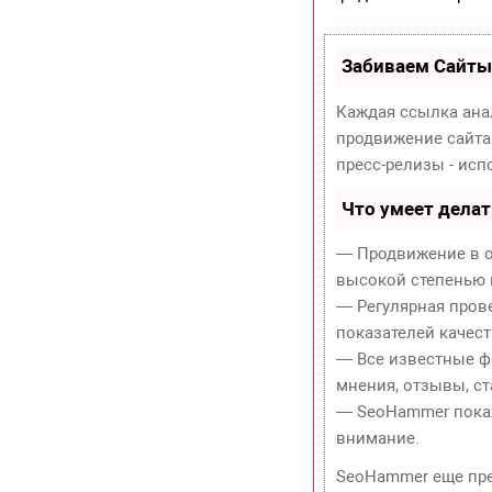
Забиваем Сайты
Каждая ссылка ана
продвижение сайта
пресс-релизы - ис
Что умеет дела
— Продвижение в о
высокой степенью 
— Регулярная пров
показателей качест
— Все известные ф
мнения, отзывы, ст
— SeoHammer покаже
внимание.
SeoHammer еще пр