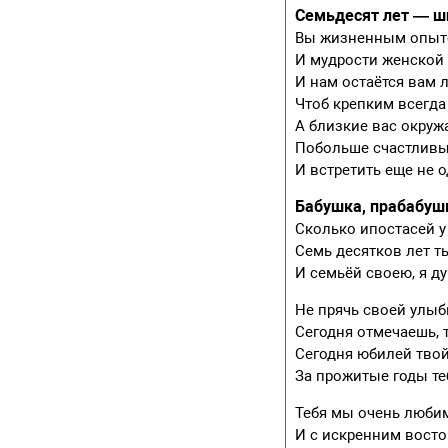
Семьдесят лет — ш
Вы жизненным опыт
И мудрости женской у
И нам остаётся вам 
Чтоб крепким всегда
А близкие вас окру
Побольше счастливы
И встретить еще не 
Бабушка, прабабушк
Сколько ипостасей у 
Семь десятков лет 
И семьёй своею, я д
Не прячь своей улыб
Сегодня отмечаешь, 
Сегодня юбилей тво
За прожитые годы те
Тебя мы очень любим
И с искренним восто