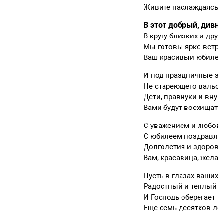
Живите наслаждаясь 
В этот добрый, див
В кругу близких и др
Мы готовы ярко вст
Ваш красивый юбил
И под праздничные 
Не стареющего валь
Дети, правнуки и вн
Вами будут восхищат
С уважением и любо
С юбилеем поздравл
Долголетия и здоро
Вам, красавица, жел
Пусть в глазах ваших
Радостный и теплый
И Господь оберегает
Еще семь десятков л