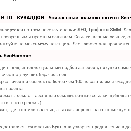
 В ТОП КУВАЛДОЙ - Уникальные возможности от Se
SEO, Трафик и SMM.
лизируется по трем пакетам оценки:
Seo
 прозрачным и простым занятием. Ссылки, вечные ссылки, ст
пользуйте по максимуму потенциал SeoHammer для продвижен
ть SeoHammer
дин клик, интеллектуальный подбор запросов, покупка самы
качества у лучших бирж ссылок.
ерка качества ссылок по более чем 100 показателям и ежедн
ва проекта.
орматы ссылок: арендные ссылки, вечные ссылки, публикаци
атьи, пресс-релизы).
т, где рост или падение, а также запросы, на которые нужн
Буст
едоставляет технологию
, она ускоряет продвижение в де