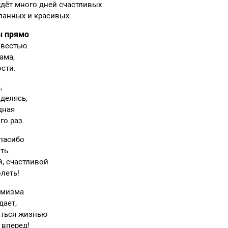
ждёт много дней счастливых
ланных и красивых.
ы прямо
овестью.
ама,
сти.
,
делясь,
дная
го раз.
спасибо
ть.
, счастливой
олеть!
имизма
дает,
аться жизнью
 вперед!