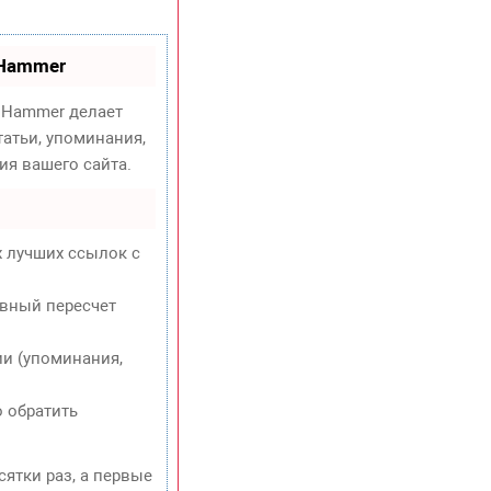
oHammer
Hammer делает
атьи, упоминания,
ия вашего сайта.
х лучших ссылок с
евный пересчет
и (упоминания,
о обратить
сятки раз, а первые