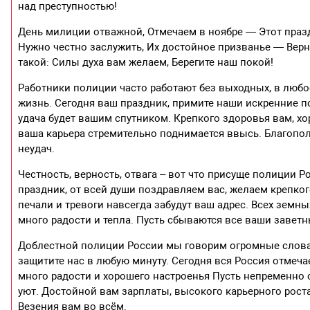
над преступностью!
День милиции отважной, Отмечаем в ноябре — Этот празд
Нужно честно заслужить, Их достойное призванье — Верн
такой: Силы духа вам желаем, Берегите наш покой!
Работники полиции часто работают без выходных, в люб
жизнь. Сегодня ваш праздник, примите наши искренние п
удача будет вашим спутником. Крепкого здоровья вам, хор
ваша карьера стремительно поднимается ввысь. Благополуч
неудач.
Честность, верность, отвага – вот что присуще полиции 
праздник, от всей души поздравляем вас, желаем крепког
печали и тревоги навсегда забудут ваш адрес. Всех земны
много радости и тепла. Пусть сбываются все ваши заветн
Доблестной полиции России мы говорим огромные слова б
защитите нас в любую минуту. Сегодня вся Россия отмеч
много радости и хорошего настроенья Пусть непременно с
уют. Достойной вам зарплаты, высокого карьерного роста 
Везения вам во всём.