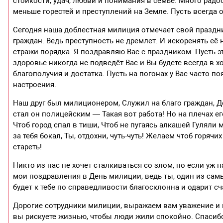
стойкости, удач, любви и понимания в семье. Много радо
меньше горестей и преступлений на Земле. Пусть всегда 
Сегодня наша доблестная милиция отмечает свой праздн
граждан. Ведь преступность не дремлет. И искоренять е
стражи порядка. Я поздравляю Вас с праздником. Пусть э
здоровье никогда не подведёт Вас и Вы будете всегда в 
благополучия и достатка. Пусть на погонах у Вас часто 
настроения.
Наш друг был милиционером, Служил на благо граждан,
стал он полицейским — Такая вот работа! Но на плечах ег
Чтоб город спал в тиши, Чтоб не пугаясь алкашей Гуляли
за тебя бокал, Ты, отдохни, чуть-чуть! Желаем чтоб горя
стареть!
Никто из нас не хочет сталкиваться со злом, но если уж 
мои поздравления в День милиции, ведь ты, один из сам
будет к тебе по справедливости благосклонна и одарит 
Дорогие сотрудники милиции, выражаем вам уважение и 
вы рискуете жизнью, чтобы люди жили спокойно. Спасиб