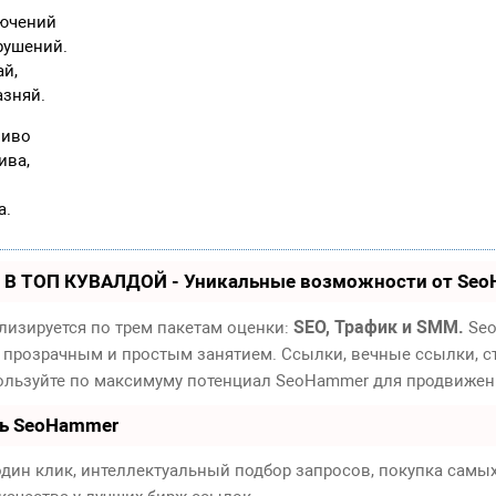
лючений
рушений.
ай,
зняй.
пиво
ива,
а.
 В ТОП КУВАЛДОЙ - Уникальные возможности от Se
SEO, Трафик и SMM.
лизируется по трем пакетам оценки:
Seo
 прозрачным и простым занятием. Ссылки, вечные ссылки, ст
пользуйте по максимуму потенциал SeoHammer для продвижен
ть SeoHammer
дин клик, интеллектуальный подбор запросов, покупка самы