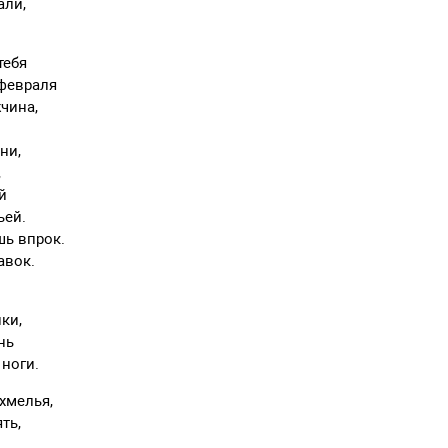
али,
тебя
 февраля
чина,
ни,
,
й
ьей.
шь впрок.
авок.
ки,
нь
 ноги.
хмелья,
ть,