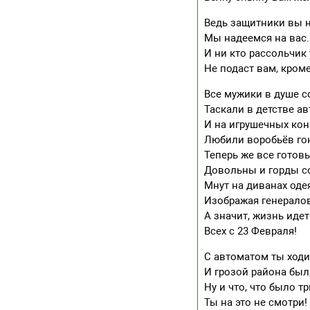
Ведь защитники вы 
Мы надеемся на вас.
И ни кто рассольчик 
Не подаст вам, кроме
Все мужики в душе с
Таскали в детстве а
И на игрушечных кон
Любили воробьёв го
Теперь же все готовы
Довольны и горды с
Мнут на диванах оде
Изображая генерало
А значит, жизнь идет
Всех с 23 Февраля!
С автоматом ты ходи
И грозой района был
Ну и что, что было тр
Ты на это не смотри!