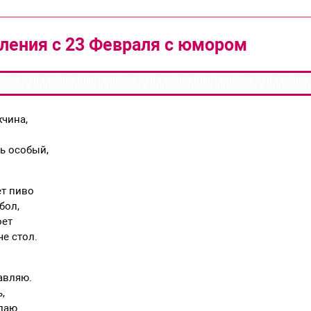
ления с 23 Февраля с юмором
жчина,
нь особый,
.
ет пиво
бол,
оет
е стол.
авляю.
,
лаю.