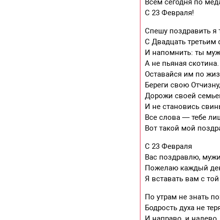
Всем сегодня по мед
С 23 Февраля!
Спешу поздравить я 
С Двадцать третьим
И напомнить: ты муж
А не пьяная скотина.
Оставайся им по жиз
Береги свою Отчизну
Дорожи своей семье
И не становись свин
Все слова — тебе ли
Вот такой мой поздр
С 23 Февраля
Вас поздравлю, мужи
Пожелаю каждый де
Я вставать вам с той
По утрам не знать по
Бодрость духа не теря
И направо, и налево,