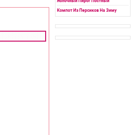
Яблочный Пирог Постный
Компот Из Персиков На Зиму