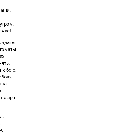
наши,
утром,
 нас!
олдаты:
втоматы
ях
нять.
 к бою,
обою,
яла,
в.
 не зря.
л,
,
и,