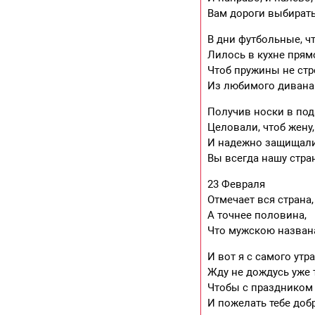
Вам дороги выбирать
В дни футбольные, ч
Лилось в кухне прямо
Чтоб пружины не ст
Из любимого дивана
Получив носки в под
Целовали, чтоб жену,
И надежно защищал
Вы всегда нашу стран
23 Февраля
Отмечает вся страна,
А точнее половина,
Что мужскою назван
И вот я с самого утр
Жду не дождусь уже т
Чтобы с праздником
И пожелать тебе доб