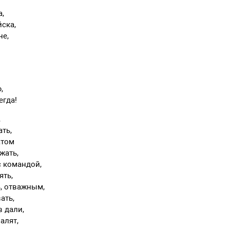
а,
ска,
не,
,
егда!
,
ать,
атом
жать,
с командой,
ять,
, отважным,
ать,
в дали,
алят,