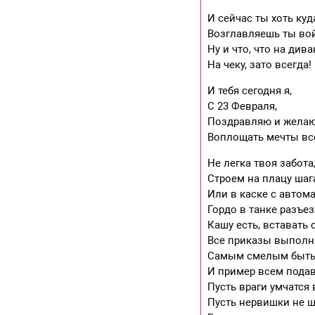
И сейчас ты хоть куд
Возглавляешь ты вой
Ну и что, что на дива
На чеку, зато всегда!
И тебя сегодня я,
С 23 Февраля,
Поздравляю и желаю
Воплощать мечты вс
Не легка твоя забота
Строем на плацу шаг
Или в каске с автом
Гордо в танке разъез
Кашу есть, вставать 
Все приказы выполн
Самым смелым быть
И пример всем подав
Пусть враги умчатся 
Пусть нервишки не ш