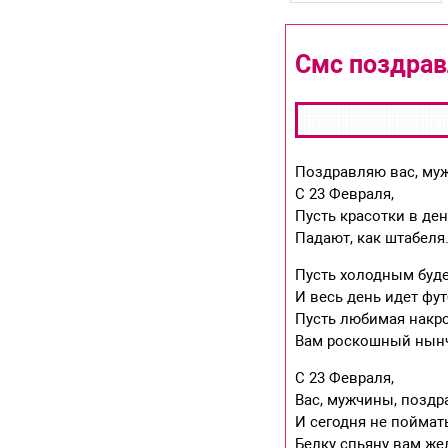
Смс поздрав
Поздравляю вас, му
С 23 Февраля,
Пусть красотки в де
Падают, как штабеля
Пусть холодным буд
И весь день идет фут
Пусть любимая накр
Вам роскошный нынч
С 23 Февраля,
Вас, мужчины, поздр
И сегодня не поймать
Белку спьяну вам же