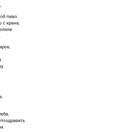
.
тоб пиво
 с крана,
реляли
.
арок,
и
у.
а.
а
ебя,
 поздравить
ра.