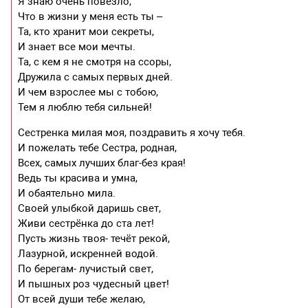
Я знаю очень повезло,
Что в жизни у меня есть ты –
Та, кто хранит мои секреты,
И знает все мои мечты.
Та, с кем я не смотря на ссоры,
Дружила с самых первых дней.
И чем взрослее мы с тобою,
Тем я люблю тебя сильней!
Сестренка милая моя, поздравить я хочу тебя.
И пожелать тебе Сестра, родная,
Всех, самых лучших благ-без края!
Ведь ты красива и умна,
И обаятельно мила.
Своей улыбкой даришь свет,
Живи сестрёнка до ста лет!
Пусть жизнь твоя- течёт рекой,
Лазурной, искренней водой.
По берегам- лучистый свет,
И пышных роз чудесный цвет!
От всей души тебе желаю,