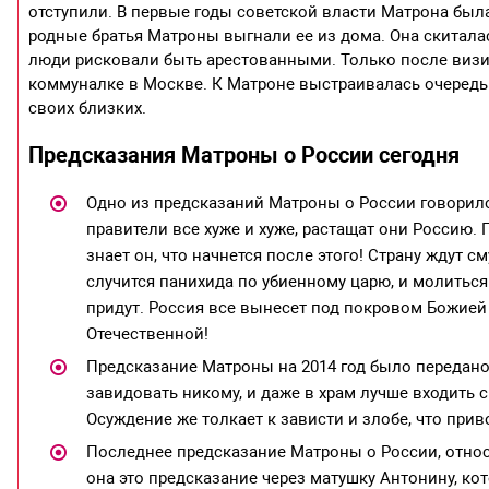
отступили. В первые годы советской власти Матрона была
родные братья Матроны выгнали ее из дома. Она скитала
люди рисковали быть арестованными. Только после визи
коммуналке в Москве. К Матроне выстраивалась очередь 
своих близких.
Предсказания Матроны о России сегодня
Одно из предсказаний Матроны о России говорило
правители все хуже и хуже, растащат они Россию. 
знает он, что начнется после этого! Страну ждут 
случится панихида по убиенному царю, и молиться
придут. Россия все вынесет под покровом Божией
Отечественной!
Предсказание Матроны на 2014 год было передано 
завидовать никому, и даже в храм лучше входить 
Осуждение же толкает к зависти и злобе, что прив
Последнее предсказание Матроны о России, относя
она это предсказание через матушку Антонину, к