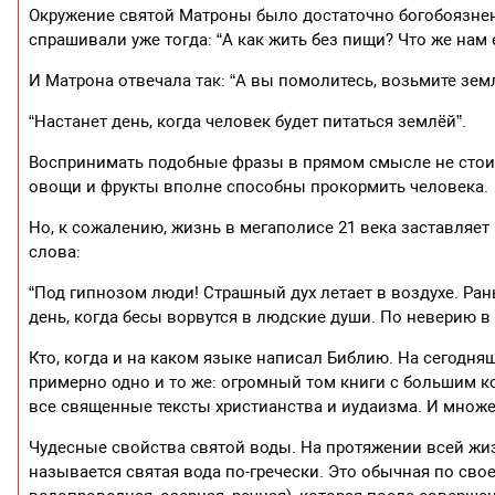
Окружение святой Матроны было достаточно богобоязненн
спрашивали уже тогда: “А как жить без пищи? Что же нам е
И Матрона отвечала так: “А вы помолитесь, возьмите зем
“Настанет день, когда человек будет питаться землёй”.
Воспринимать подобные фразы в прямом смысле не стоит. 
овощи и фрукты вполне способны прокормить человека.
Но, к сожалению, жизнь в мегаполисе 21 века заставляе
слова:
“Под гипнозом люди! Страшный дух летает в воздухе. Ран
день, когда бесы ворвутся в людские души. По неверию в Б
Кто, когда и на каком языке написал Библию. На сегодн
примерно одно и то же: огромный том книги с большим к
все священные тексты христианства и иудаизма. И множес
Чудесные свойства святой воды. На протяжении всей жи
называется святая вода по-гречески. Это обычная по сво