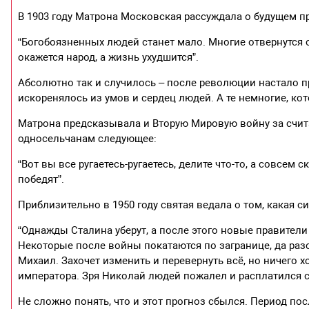
В 1903 году Матрона Московская рассуждала о будущем 
“Богобоязненных людей станет мало. Многие отвернутся о
окажется народ, а жизнь ухудшится”.
Абсолютно так и случилось – после революции настало п
искоренялось из умов и сердец людей. А те немногие, ко
Матрона предсказывала и Вторую Мировую войну за счит
односельчанам следующее:
“Вот вы все ругаетесь-ругаетесь, делите что-то, а совсем
победят”.
Приблизительно в 1950 году святая ведала о том, какая 
“Однажды Сталина уберут, а после этого новые правители б
Некоторые после войны покатаются по загранице, да разо
Михаил. Захочет изменить и перевернуть всё, но ничего х
императора. Зря Николай людей пожалел и расплатился 
Не сложно понять, что и этот прогноз сбылся. Период по