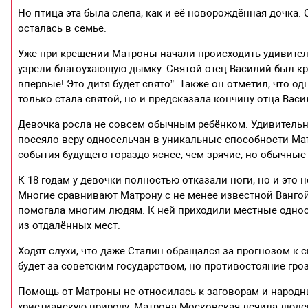
Но птица эта была слепа, как и её новорождённая дочка.
осталась в семье.
Уже при крещении Матроны начали происходить удивител
узрели благоухающую дымку. Святой отец Василий был кра
впервые! Это дитя будет свято”. Также он отметил, что о
только стала святой, но и предсказала кончину отца Васи
Девочка росла не совсем обычным ребёнком. Удивительн
посеяло веру односельчан в уникальные способности Мат
события будущего гораздо яснее, чем зрячие, но обычные
К 18 годам у девочки полностью отказали ноги, но и это
Многие сравнивают Матрону с не менее известной Ванго
помогала многим людям. К ней приходили местные однос
из отдалённых мест.
Ходят слухи, что даже Сталин обращался за прогнозом к с
будет за советским государством, но противостояние гр
Помощь от Матроны не относилась к заговорам и народн
христианскую природу. Матрона Московская лечила люде