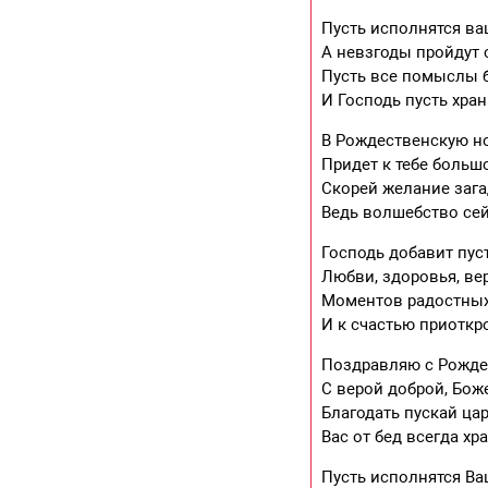
Пусть исполнятся ва
А невзгоды пройдут 
Пусть все помыслы б
И Господь пусть хра
В Рождественскую н
Придет к тебе большо
Скорей желание зага
Ведь волшебство се
Господь добавит пуст
Любви, здоровья, ве
Моментов радостных
И к счастью приоткр
Поздравляю с Рожде
С верой доброй, Бож
Благодать пускай цар
Вас от бед всегда хр
Пусть исполнятся Ва