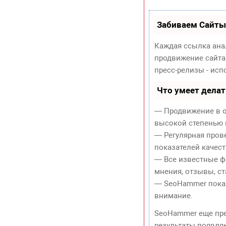
Забиваем Сайты
Каждая ссылка ана
продвижение сайта
пресс-релизы - ис
Что умеет дела
— Продвижение в о
высокой степенью 
— Регулярная пров
показателей качест
— Все известные ф
мнения, отзывы, ст
— SeoHammer покаже
внимание.
SeoHammer еще пр
результаты появляю