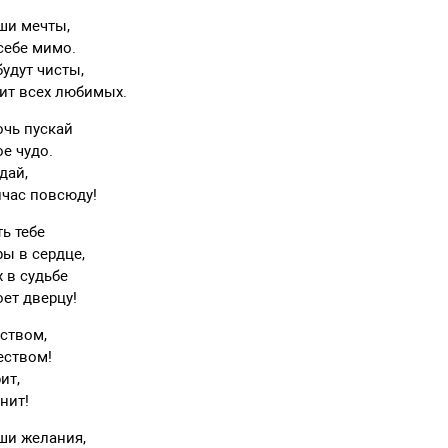
ши мечты,
себе мимо.
удут чисты,
нит всех любимых.
очь пускай
е чудо.
дай,
йчас повсюду!
ь тебе
ры в сердце,
 в судьбе
оет дверцу!
ством,
еством!
ит,
анит!
ши желания,