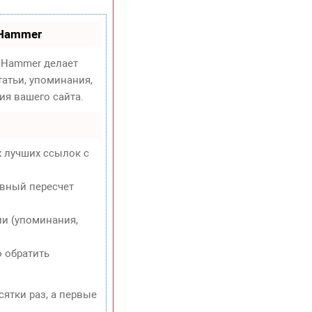
oHammer
Hammer делает
атьи, упоминания,
ия вашего сайта.
х лучших ссылок с
евный пересчет
и (упоминания,
о обратить
сятки раз, а первые