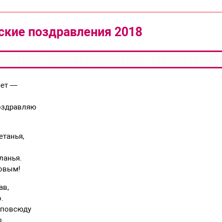
кие поздравления 2018
яет —
оздравляю
етанья,
ланья.
овым!
ав,
.
 повсюду
о.