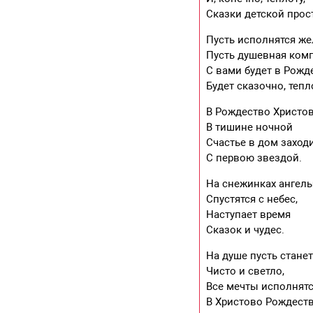
Сказки детской прос
Пусть исполнятся же
Пусть душевная ком
С вами будет в Рожд
Будет сказочно, тепл
В Рождество Христо
В тишине ночной
Счастье в дом заход
С первою звездой.
На снежинках ангел
Спустятся с небес,
Наступает время
Сказок и чудес.
На душе пусть стане
Чисто и светло,
Все мечты исполнят
В Христово Рождеств