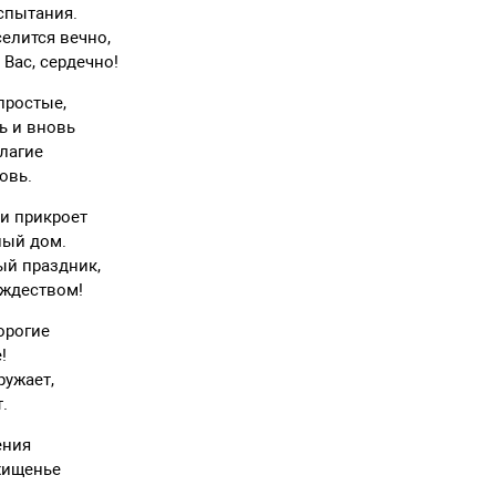
испытания.
селится вечно,
Вас, сердечно!
простые,
ь и вновь
благие
овь.
и прикроет
ный дом.
ый праздник,
ождеством!
орогие
!
ружает,
.
ения
хищенье