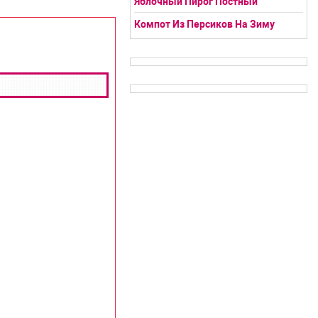
Яблочный Пирог Постный
Компот Из Персиков На Зиму