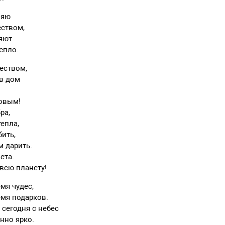
ляю
ством,
няют
тепло.
еством,
 в дом
овым!
ра,
тепла,
ить,
 дарить.
ета.
 всю планету!
мя чудес,
мя подарков.
 сегодня с небес
нно ярко.