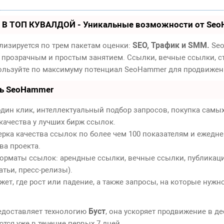
 В ТОП КУВАЛДОЙ - Уникальные возможности от Se
SEO, Трафик и SMM.
лизируется по трем пакетам оценки:
Seo
 прозрачным и простым занятием. Ссылки, вечные ссылки, ст
пользуйте по максимуму потенциал SeoHammer для продвижен
ть SeoHammer
дин клик, интеллектуальный подбор запросов, покупка самы
качества у лучших бирж ссылок.
ерка качества ссылок по более чем 100 показателям и ежедн
ва проекта.
орматы ссылок: арендные ссылки, вечные ссылки, публикаци
атьи, пресс-релизы).
т, где рост или падение, а также запросы, на которые нужн
Буст
едоставляет технологию
, она ускоряет продвижение в де
тся уже в течение первых 7 дней.