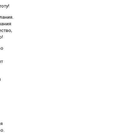
тоту!
лания.
пания
ество,
о!
во
ит
ы
т
ся
о.