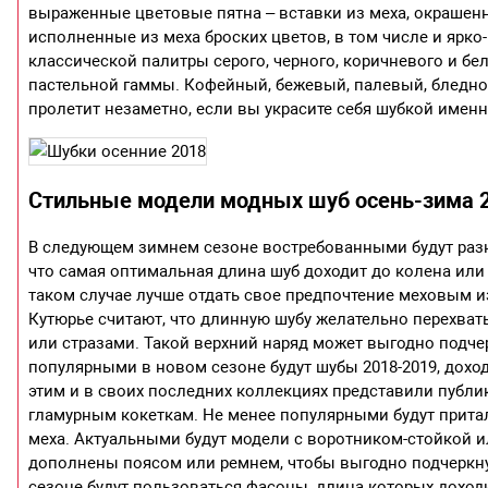
выраженные цветовые пятна – вставки из меха, окрашенн
исполненные из меха броских цветов, в том числе и ярко
классической палитры серого, черного, коричневого и бе
пастельной гаммы. Кофейный, бежевый, палевый, бледн
пролетит незаметно, если вы украсите себя шубкой именн
Стильные модели модных шуб осень-зима 2
В следующем зимнем сезоне востребованными будут раз
что самая оптимальная длина шуб доходит до колена или
таком случае лучше отдать свое предпочтение меховым и
Кутюрье считают, что длинную шубу желательно перехв
или стразами. Такой верхний наряд может выгодно подче
популярными в новом сезоне будут шубы 2018-2019, дохо
этим и в своих последних коллекциях представили публи
гламурным кокеткам. Не менее популярными будут прит
меха. Актуальными будут модели с воротником-стойкой и
дополнены поясом или ремнем, чтобы выгодно подчеркн
сезоне будут пользоваться фасоны, длина которых доход