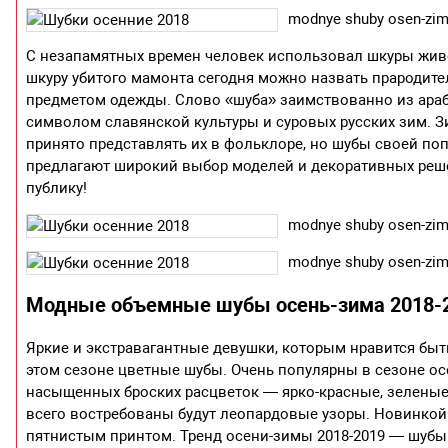
modnye shuby osen-zima
С незапамятных времен человек использовал шкуры живот
шкуру убитого мамонта сегодня можно назвать прародите
предметом одежды. Слово «шуба» заимствованно из арабс
символом славянской культуры и суровых русских зим. 
принято представлять их в фольклоре, но шубы своей по
предлагают широкий выбор моделей и декоративных реш
публику!
modnye shuby osen-zima
modnye shuby osen-zima
Модные объемные шубы осень-зима 2018-2
Яркие и экстравагантные девушки, которым нравится быт
этом сезоне цветные шубы. Очень популярны в сезоне о
насыщенных броских расцветок — ярко-красные, зеленые,
всего востребованы будут леопардовые узоры. Новинкой
пятнистым принтом. Тренд осени-зимы 2018-2019 — шубы 