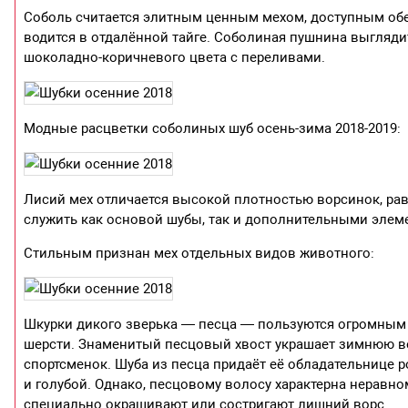
Соболь считается элитным ценным мехом, доступным об
водится в отдалённой тайге. Соболиная пушнина выгляди
шоколадно-коричневого цвета с переливами.
Модные расцветки соболиных шуб осень-зима 2018-2019:
Лисий мех отличается высокой плотностью ворсинок, ра
служить как основой шубы, так и дополнительными элеме
Стильным признан мех отдельных видов животного:
Шкурки дикого зверька — песца — пользуются огромным
шерсти. Знаменитый песцовый хвост украшает зимнюю ве
спортсменок. Шуба из песца придаёт её обладательнице 
и голубой. Однако, песцовому волосу характерна неравн
специально окрашивают или состригают лишний ворс.