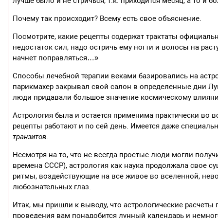
лучше было и не стричься, т.к. приходится месяц, а то 
Почему так происходит? Всему есть свое объяснение.
Посмотрите, какие рецепты содержат трактаты официальн
недостаток сил, надо остричь ему ногти и волосы на раст
начнет поправляться…»
Способы лечебной терапии веками базировались на астрол
парикмахер закрывал свой салон в определенные дни Луны
люди придавали большое значение космическому влияни
Астрология была и остается применима практически во в
рецепты работают и по сей день. Имеется даже специаль
транзитов
.
Несмотря на то, что не всегда простые люди могли получ
времена СССР), астрология как наука продолжала свое с
ритмы, воздействующие на все живое во вселенной, нево
любознательных глаз.
Итак, мы пришли к выводу, что астрологические расчеты
проведения вам понадобится лунный календарь и немного