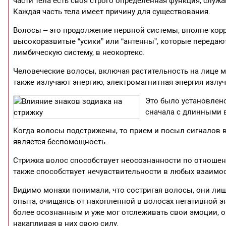
части тела есть своя строго определенная функция, сл
Каждая часть тела имеет причину для существования.
Волосы – это продолжение нервной системы, вполне корре
высокоразвитые “усики” или “антенны”, которые передаю
лимбическую систему, в неокортекс.
Человеческие волосы, включая растительность на лице 
также излучают энергию, электромагнитная энергия излу
Это было установлен
сначала с длинными в
Когда волосы подстрижены, то прием и посыл сигналов в
является беспомощность.
Стрижка волос способствует неосознанности по отноше
также способствует нечувствительности в любых взаимо
Видимо монахи понимали, что состригая волосы, они ли
опыта, очищаясь от накопленной в волосах негативной эн
более осознанным и уже мог отслеживать свои эмоции, о
накапливая в них свою силу.