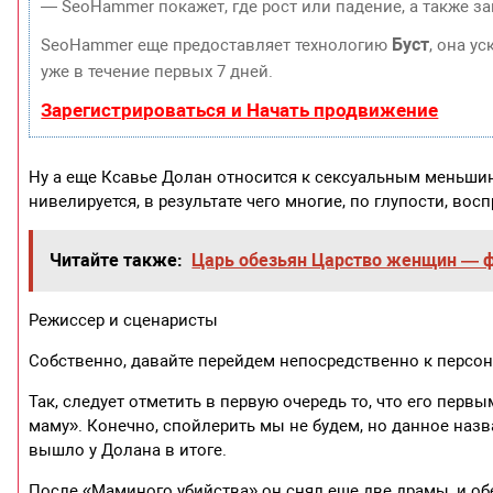
— SeoHammer покажет, где рост или падение, а также з
Буст
SeoHammer еще предоставляет технологию
, она у
уже в течение первых 7 дней.
Зарегистрироваться и Начать продвижение
Ну а еще Ксавье Долан относится к сексуальным меньшин
нивелируется, в результате чего многие, по глупости, во
Читайте также:
Царь обезьян Царство женщин — ф
Режиссер и сценаристы
Собственно, давайте перейдем непосредственно к персон
Так, следует отметить в первую очередь то, что его пе
маму». Конечно, спойлерить мы не будем, но данное назв
вышло у Долана в итоге.
После «Маминого убийства» он снял еще две драмы, и об