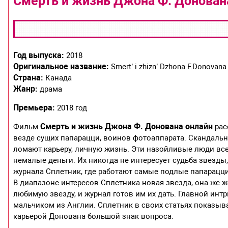
Смерть и жизнь Джона Ф. Донована
Год выпуска:
2018
Оригинальное название:
Smert’ i zhizn’ Dzhona F.Donovana
Страна:
Канада
Жанр:
драма
Премьера:
2018 год
Смерть и жизнь Джона Ф. Донована онлайн
Фильм
рас
везде сущих папарацци, воинов фотоаппарата. Скандальн
ломают карьеру, личную жизнь. Эти назойливые люди все
немалые деньги. Их никогда не интересует судьба звезды
журнала Сплетник, где работают самые подлые папарацци
В диапазоне интересов Сплетника новая звезда, она же
любимую звезду, и журнал готов им их дать. Главной инт
мальчиком из Англии. Сплетник в своих статьях показыв
карьерой Донована большой знак вопроса.