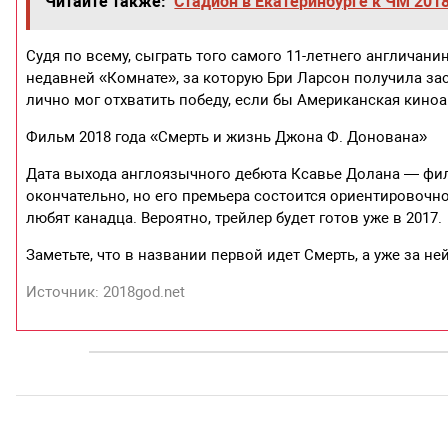
Читайте также:
Стадион в Екатеринбурге к ЧМ 2018
Судя по всему, сыграть того самого 11-летнего англичан
недавней «Комнате», за которую Бри Ларсон получила зас
лично мог отхватить победу, если бы Американская киноа
Фильм 2018 года «Смерть и жизнь Джона Ф. Донована»
Дата выхода англоязычного дебюта Ксавье Долана — фил
окончательно, но его премьера состоится ориентировочно 
любят канадца. Вероятно, трейлер будет готов уже в 2017.
Заметьте, что в названии первой идет Смерть, а уже за не
Источник: 2018god.net