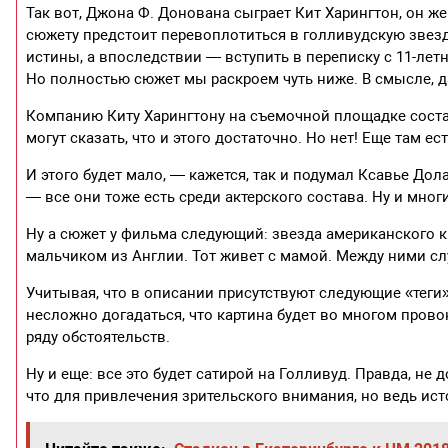
Так вот, Джона Ф. Донована сыграет Кит Харингтон, он ж
сюжету предстоит перевоплотиться в голливудскую звезд
истины, а впоследствии — вступить в переписку с 11-лет
Но полностью сюжет мы раскроем чуть ниже. В смысле, да
Компанию Киту Харингтону на съемочной площадке соста
могут сказать, что и этого достаточно. Но нет! Еще там е
И этого будет мало, — кажется, так и подумал Ксавье Дол
— все они тоже есть среди актерского состава. Ну и многи
Ну а сюжет у фильма следующий: звезда американского к
мальчиком из Англии. Тот живет с мамой. Между ними сл
Учитывая, что в описании присутствуют следующие «теги
несложно догадаться, что картина будет во многом прово
ряду обстоятельств.
Ну и еще: все это будет сатирой на Голливуд. Правда, не
что для привлечения зрительского внимания, но ведь ист