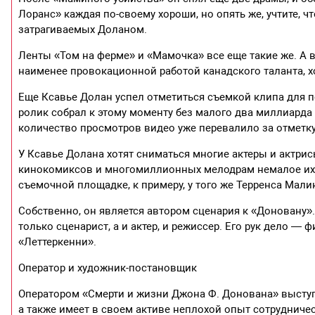
Лоранс» каждая по-своему хороши, но опять же, учтите, 
затрагиваемых Доланом.
Ленты «Том на ферме» и «Мамочка» все еще такие же. А в
наименее провокационной работой канадского таланта, х
Еще Ксавье Долан успел отметиться съемкой клипа для п
ролик собрал к этому моменту без малого два миллиарда
количество просмотров видео уже перевалило за отметку
У Ксавье Долана хотят сниматься многие актеры и актрис
кинокомиксов и многомиллионных мелодрам немалое их 
съемочной площадке, к примеру, у того же Терренса Мали
Собственно, он является автором сценария к «Доновану».
только сценарист, а и актер, и режиссер. Его рук дело —
«Леттеркенни».
Оператор и художник-постановщик
Оператором «Смерти и жизни Джона Ф. Донована» выступ
а также имеет в своем активе неплохой опыт сотруднич