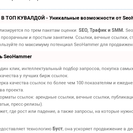
 В ТОП КУВАЛДОЙ - Уникальные возможности от Se
SEO, Трафик и SMM.
лизируется по трем пакетам оценки:
Seo
 прозрачным и простым занятием. Ссылки, вечные ссылки, ст
пользуйте по максимуму потенциал SeoHammer для продвижен
ть SeoHammer
дин клик, интеллектуальный подбор запросов, покупка самы
качества у лучших бирж ссылок.
ерка качества ссылок по более чем 100 показателям и ежедн
ва проекта.
орматы ссылок: арендные ссылки, вечные ссылки, публикаци
атьи, пресс-релизы).
т, где рост или падение, а также запросы, на которые нужн
Буст
едоставляет технологию
, она ускоряет продвижение в де