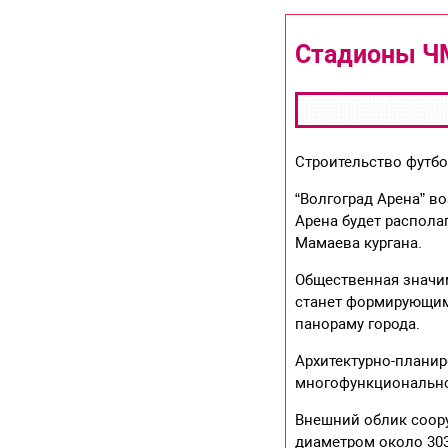
Стадионы ЧМ
Строительство футбол
“Волгоград Арена” в
Арена будет распола
Мамаева кургана.
Общественная значим
станет формирующим 
панораму города.
Архитектурно-планир
многофункциональное
Внешний облик соору
диаметром около 30