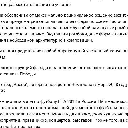
но разместить здание на участке.
на обеспечивают максимально рациональное решение архитек
ами предусматривается из вантовых ферм по схеме “велосип
гональные элементы создают между собой замкнутые ромб
 по высоте и ширине. Внутри эти ромбовидные формы делятс
ния необходимой архитектурной композиции.
жения представляет собой опрокинутый усеченный конус выс
3 м
щих конструкций фасада и заполнения ветрозащитных экрано
о салюта Победы.
гоград Арена”, который построят к Чемпионату мира 2018 году
АСС
мпионата мира по футболу FIFA 2018 в России TM вместимос
 человек. Арена станет домашней для местного футбольного к
е ее предполагается использовать для проведения культурно-
оприятий, праздников, концертов, выставок. Кроме того, на 
ытие фитнес-центра.