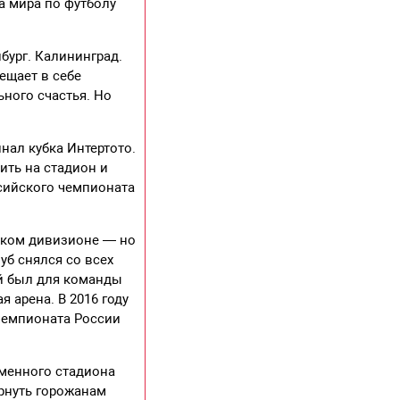
а мира по футболу
бург. Калининград.
ещает в себе
ьного счастья. Но
нал кубка Интертото.
ить на стадион и
сийского чемпионата
ском дивизионе — но
уб снялся со всех
й был для команды
я арена. В 2016 году
чемпионата России
еменного стадиона
рнуть горожанам