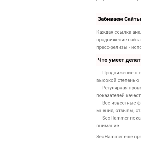
Забиваем Сайты
Каждая ссылка ана
продвижение сайта
пресс-релизы - ис
Что умеет дела
— Продвижение в о
высокой степенью 
— Регулярная пров
показателей качест
— Все известные ф
мнения, отзывы, ст
— SeoHammer покаже
внимание.
SeoHammer еще пр