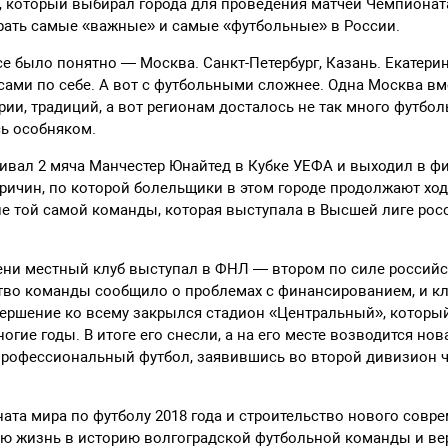
, который выбирал города для проведения матчей Чемпионат
брать самые «важные» и самые «футбольные» в России.
е было понятно — Москва. Санкт-Петербург, Казань. Екатерин
ами по себе. А вот с футбольными сложнее. Одна Москва вм
рии, традиций, а вот регионам досталось не так много футбол
сь особняком.
бивал 2 мяча Манчестер Юнайтед в Кубке УЕФА и выходил в фи
причин, по которой болельщики в этом городе продолжают ход
е той самой команды, которая выступала в Высшей лиге рос
ени местный клуб выступал в ФНЛ — втором по силе россий
ство команды сообщило о проблемах с финансированием, и кл
вершение ко всему закрылся стадион «Центральный», которы
ие годы. В итоге его снесли, а на его месте возводится нова
 профессиональный футбол, заявившись во второй дивизион 
та мира по футболу 2018 года и строительство нового совр
ую жизнь в историю волгоградской футбольной команды и ве