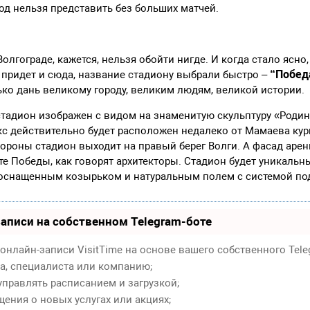
од нельзя представить без больших матчей.
олгограде, кажется, нельзя обойти нигде. И когда стало ясно
“Побед
у придет и сюда, название стадиону выбрали быстро –
ко дань великому городу, великим людям, великой истории.
стадион изображен с видом на знаменитую скульптуру «Родина
 действительно будет расположен недалеко от Мамаева кург
роны стадион выходит на правый берег Волги. А фасад аре
е Победы, как говорят архитекторы. Стадион будет уникальн
оснащенным козырьком и натуральным полем с системой под
аписи на собственном Telegram-боте
онлайн-записи VisitTime на основе вашего собственного Tele
ра, специалиста или компанию;
правлять расписанием и загрузкой;
ения о новых услугах или акциях;