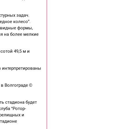
турных задач.
едное колесо”.
овидные формы,
я на более мелкие
отой 49,5 м и
в интерпретированы
 в Волгограде ©
ть стадиона будет
луба “Ротор-
зрелищных и
стадионе