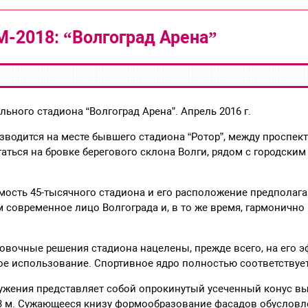
-2018: “Волгоград Арена”
ьного стадиона “Волгоград Арена”. Апрель 2016 г.
озводится на месте бывшего стадиона “Ротор”, между проспек
гаться на бровке берегового склона Волги, рядом с городским
ость 45-тысячного стадиона и его расположение предполагаю
современное лицо Волгограда и, в то же время, гармонично
овочные решения стадиона нацелены, прежде всего, на его 
 использование. Спортивное ядро полностью соответствует
жения представляет собой опрокинутый усеченный конус выс
3 м. Сужающееся книзу формообразование фасадов обуслов