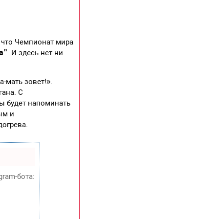
, что Чемпионат мира
а”
. И здесь нет ни
-мать зовет!».
ана. С
ны будет напоминать
ым и
огрева.
gram-бота: