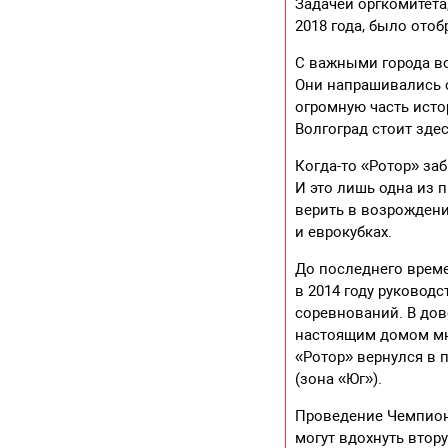
Задачей оргкомитета
2018 года, было ото
С важными города вс
Они напрашивались с
огромную часть исто
Волгоград стоит зде
Когда-то «Ротор» за
И это лишь одна из 
верить в возрождени
и еврокубках.
До последнего врем
в 2014 году руковод
соревнований. В до
настоящим домом мног
«Ротор» вернулся в
(зона «Юг»).
Проведение Чемпиона
могут вдохнуть втор