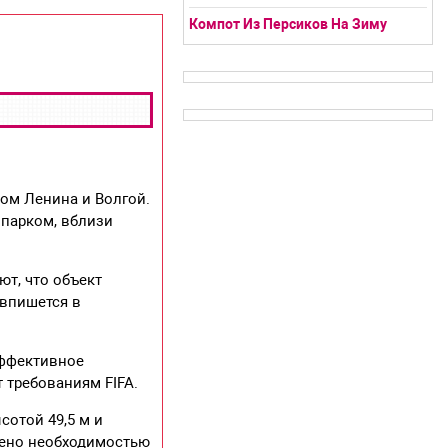
Компот Из Персиков На Зиму
том Ленина и Волгой.
 парком, вблизи
т, что объект
 впишется в
эффективное
 требованиям FIFA.
отой 49,5 м и
лено необходимостью