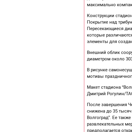
максимально компакт
Конструкции стадио
Покрытие над трибун
Пересекающиеся диа
которые различаются
элементы для созда
Внешний облик соору
диаметром около 30
В рисунке самонесу
мотивы праздничног
Макет стадиона “Вол
Дмитрий Рогулин/Т
После завершения Че
снижена до 35 тысяч
Волгоград”. Ее такж
развлекательных мер
предполагается откр