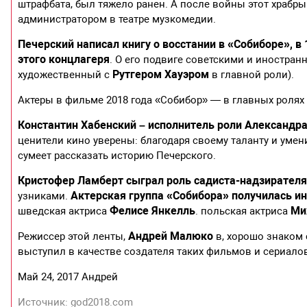
штрафбата, был тяжело ранен. А после войны этот храбр
администратором в театре музкомедии.
Печерский написал книгу о восстании в «Собиборе», в
этого концлагеря
. О его подвиге советскими и иностра
Рутгером Хауэром
художественный с
в главной роли).
Актеры в фильме 2018 года «Собибор» — в главных ролях
Константин Хабенский – исполнитель роли Александр
ценители кино уверены: благодаря своему таланту и уме
сумеет рассказать историю Печерского.
Кристофер Ламберт сыграл роль садиста-надзирателя
Актерская группа «Собибора» получилась и
узниками.
Фелисе Янкелль
Ми
шведская актриса
. польская актриса
Андрей Малюко
Режиссер этой ленты,
в, хорошо знаком 
выступил в качестве создателя таких фильмов и сериалов
Май 24, 2017 Андрей
Источник: god2018.com