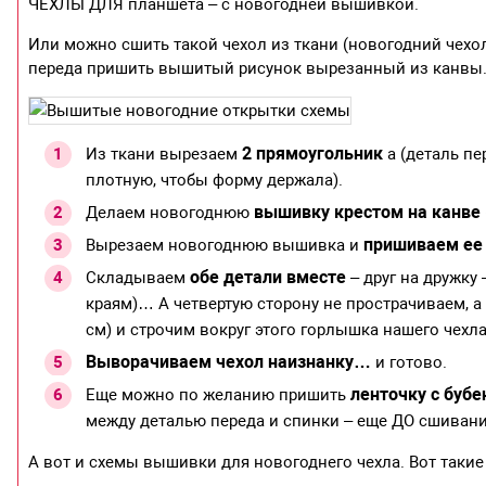
ЧЕХЛЫ ДЛЯ планшета – с новогодней вышивкой.
Или можно сшить такой чехол из ткани (новогодний чехол
переда пришить вышитый рисунок вырезанный из канвы
2 прямоугольник
Из ткани вырезаем
а (деталь пе
плотную, чтобы форму держала).
вышивку крестом на канве
Делаем новогоднюю
пришиваем ее 
Вырезаем новогоднюю вышивка и
обе детали вместе
Складываем
– друг на дружку
краям)… А четвертую сторону не прострачиваем, а
см) и строчим вокруг этого горлышка нашего чех
Выворачиваем чехол наизнанку…
и готово.
ленточку с буб
Еще можно по желанию пришить
между деталью переда и спинки – еще ДО сшивани
А вот и схемы вышивки для новогоднего чехла. Вот таки