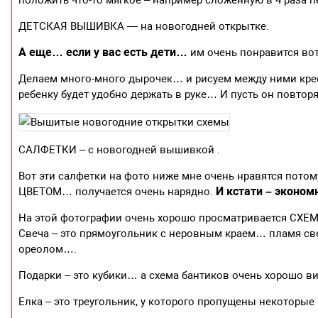
положить что-то мягкое – например сложенную в 4 раза п
ДЕТСКАЯ ВЫШИВКА — на новогодней открытке.
А еще… если у вас есть дети…
им очень понравится во
Делаем много-много дырочек… и рисуем между ними кре
ребенку будет удобно держать в руке… И пусть он повто
САЛФЕТКИ – с новогодней вышивкой .
Вот эти салфетки на фото ниже мне очень нравятся потом
И кстати – эконом
ЦВЕТОМ… получается очень нарядно.
На этой фотографии очень хорошо просматривается СХЕМА
Свеча – это прямоугольник с неровным краем… пламя све
ореолом….
Подарки – это кубики… а схема бантиков очень хорошо 
Елка – это треугольник, у которого пропущены некотор