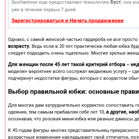
Буст
SeoHammer еще предоставляет технологию
, она у
уже в течение первых 7 дней.
Зарегистрироваться и Начать продвижение
Однако, с самой женской частью гардероба не все просто
возрасту.
Ведь если в 20 лет практически любая юбка бу
следует подходить очень тщательно. Многие зрелые жен
Для женщин после 45 лет такой критерий отбора – не
модели» вероятнее всего сослужат медвежью услугу – сд
подчеркнут недостатки фигуры, которых с возрастом обы
Выбор правильной юбки: основные прав
Для многих дам затруднительно корректно сопоставить г
а другие, на
одеяния, тем самым прибавляя себе лет 10,
осознавая, что розовая мини-юбка или рваные джинсы д
К 45 годам фигуры многих представительниц прекрасного 
возрастные изменения накладывают свой отпечаток, поэ