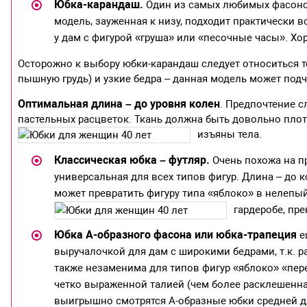
Юбка-карандаш.
Один из самых любимых фасоно
модель, зауженная к низу, подходит практически 
у дам с фигурой «груша» или «песочные часы». Хо
Осторожно к выбору юбки-карандаш следует относиться 
пышную грудь) и узкие бедра – данная модель может подч
Оптимальная длина – до уровня колен
. Предпочтение 
пастельных расцветок. Ткань должна быть довольно плотна
изъяны тела.
Классическая юбка – футляр.
Очень похожа на п
универсальная для всех типов фигур. Длина – до 
может превратить фигуру типа «яблоко» в нелепый
гардеробе, пр
Юбка А-образного фасона или юбка-трапеция
е
выручалочкой для дам с широкими бедрами, т.к.
также незаменима для типов фигур «яблоко» «пер
четко выраженной талией (чем более расклешенная
выигрышно смотрятся А-образные юбки средней д