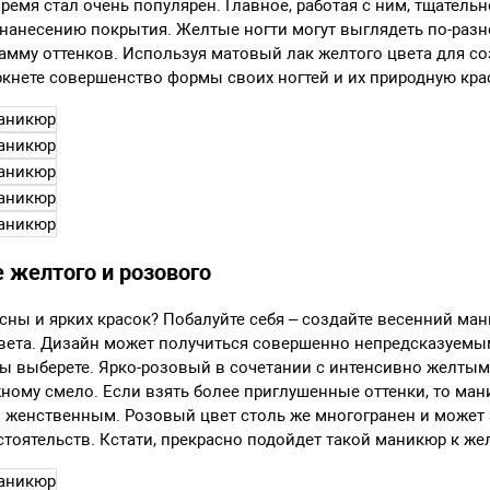
время стал очень популярен. Главное, работая с ним, тщатель
 нанесению покрытия. Желтые ногти могут выглядеть по-разно
мму оттенков. Используя матовый лак желтого цвета для с
кнете совершенство формы своих ногтей и их природную крас
е желтого и розового
сны и ярких красок? Побалуйте себя – создайте весенний ма
вета. Дизайн может получиться совершенно непредсказуемы
 вы выберете. Ярко-розовый в сочетании с интенсивно желтым
ному смело. Если взять более приглушенные оттенки, то ман
 женственным. Розовый цвет столь же многогранен и может 
стоятельств. Кстати, прекрасно подойдет такой маникюр к же