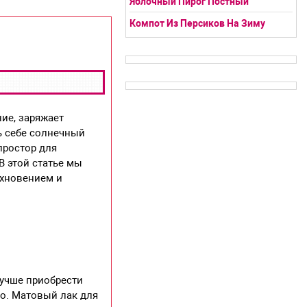
Яблочный Пирог Постный
Компот Из Персиков На Зиму
ие, заряжает
ь себе солнечный
простор для
В этой статье мы
охновением и
лучше приобрести
но. Матовый лак для