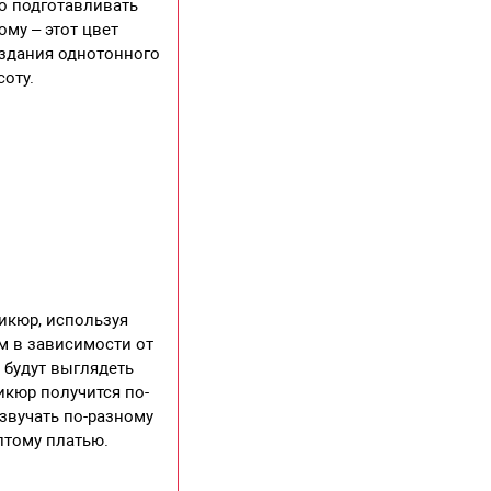
но подготавливать
му – этот цвет
оздания однотонного
оту.
никюр, используя
м в зависимости от
 будут выглядеть
икюр получится по-
звучать по-разному
лтому платью.