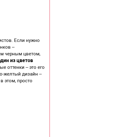
истов. Если нужно
енков –
ым черным цветом,
дин из цветов
е оттенки – это его
но-желтый дизайн –
в этом, просто