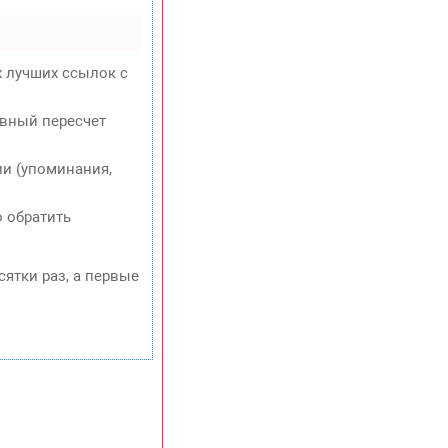
х лучших ссылок с
евный пересчет
и (упоминания,
о обратить
сятки раз, а первые