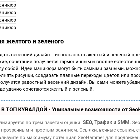
я желтого и зеленого
дать весенний дизайн – использовать желтый и зеленый цвет
кие, сочетание получается гармоничным и вполне естественн
жду собой. Идеи маникюра могут быть самыми разными, можн
лнять рисунки, создавать плавные переходы цветов или прос
получится радостный весенний дизайн. Вы сами можете убедит
где удачно сочетаются желтый и зеленый.
 В ТОП КУВАЛДОЙ - Уникальные возможности от Se
SEO, Трафик и SMM.
лизируется по трем пакетам оценки:
Seo
 прозрачным и простым занятием. Ссылки, вечные ссылки, ст
пользуйте по максимуму потенциал SeoHammer для продвижен