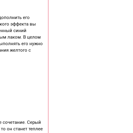
дополнить его
акого эффекта вы
щенный синий
бым лаком. В целом
выполнять его нужно
ания желтого с
е сочетание. Серый
 то он станет теплее