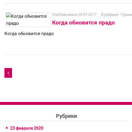
29.07.2017
Туризм
Когда обновится прадо
Когда обновится прадо
Навигация

по
записям
Рубрики
23 февраля 2020