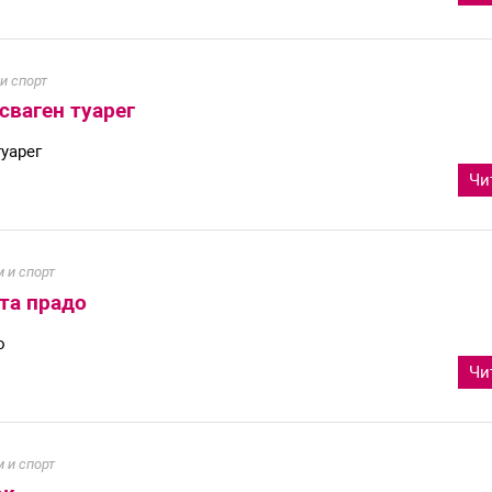
и спорт
сваген туарег
уарег
Чи
 и спорт
та прадо
о
Чи
 и спорт