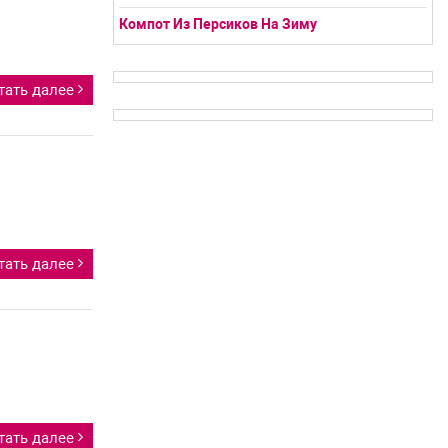
Компот Из Персиков На Зиму
тать далее
тать далее
тать далее