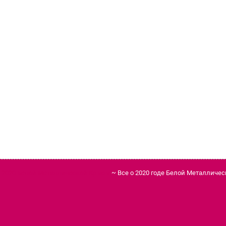
д 2020 Белой Металлической Крысы
~ Все о 2020 годе Белой Металличе