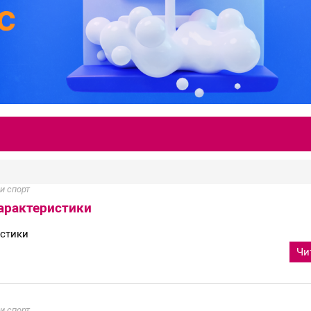
и спорт
характеристики
истики
Чи
и спорт