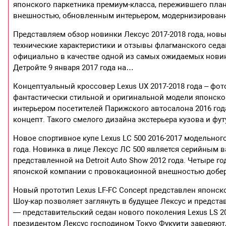
японского паркетника премиум-класса, пережившего план
внешностью, обновленным интерьером, модернизирован
Представляем обзор новинки Лексус 2017-2018 года, новый
технические характеристики и отзывы флагманского седа
официально в качестве одной из самых ожидаемых новин
Детройте 9 января 2017 года на…
Концептуальный кроссовер Lexus UX 2017-2018 года – фот
фантастически стильной и оригинальной модели японск
интерьером посетителей Парижского автосалона 2016 года
концепт. Такого смелого дизайна экстерьера кузова и фу
Новое спортивное купе Lexus LC 500 2016-2017 модельног
года. Новинка в лице Лексус ЛС 500 является серийным в
представленной на Detroit Auto Show 2012 года. Четыре 
японской компании с провокационной внешностью добер
Новый прототип Lexus LF-FC Concept представлен японско
Шоу-кар позволяет заглянуть в будущее Лексус и предст
— представительский седан нового поколения Lexus LS 20
президентом Лексус господином Токуо Фукуити заверяют