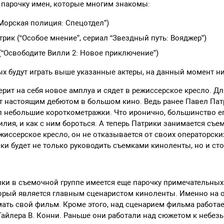
 парочку имен, которые многим знакомы:
Морская полиция: Спецотдел”)
рик (“Особое мнение”, сериал “Звездный путь: Вояджер”)
(“Освободите Вилли 2: Новое приключение”)
ых будут играть выше указанные актеры, на данный момент ни
рит на себя новое амплуа и сядет в режиссерское кресло. Дл
т настоящим дебютом в большом кино. Ведь ранее Павел Пат
 небольшие короткометражки. Что иронично, большинство е
лия, и как с ним бороться. А теперь Патрики занимается съе
жиссерское кресло, он не отказывается от своих операторски
ики будет не только руководить съемками киноленты, но и сто
и в съемочной группе имеется еще парочку примечательных
торый является главным сценаристом киноленты. Именно на 
мать свой фильм. Кроме этого, над сценарием фильма работае
Тайлера В. Конни. Раньше они работали над сюжетом к небе