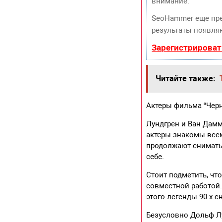
внимание.
SeoHammer еще пр
результаты появляю
Зарегистрироват
Читайте также:
Актеры фильма “Черн
Лундгрен и Ван Дамм
актеры знакомы всем
продолжают сниматьс
себе.
Стоит подметить, чт
совместной работой.
этого легенды 90-х 
Безусловно Дольф Л