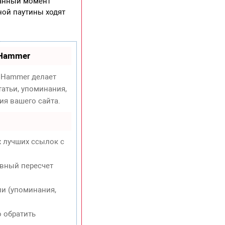
данный момент
рной паутины ходят
oHammer
Hammer делает
атьи, упоминания,
ия вашего сайта.
х лучших ссылок с
евный пересчет
и (упоминания,
о обратить