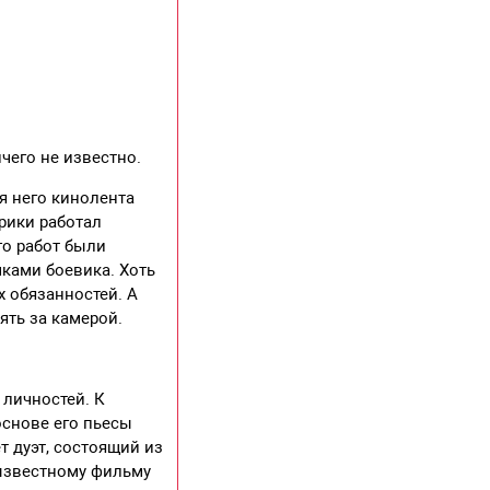
чего не известно.
я него кинолента
рики работал
го работ были
мками боевика. Хоть
х обязанностей. А
ять за камерой.
 личностей. К
основе его пьесы
т дуэт, состоящий из
зызвестному фильму