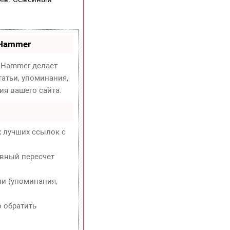
oHammer
Hammer делает
атьи, упоминания,
ия вашего сайта.
х лучших ссылок с
евный пересчет
и (упоминания,
о обратить