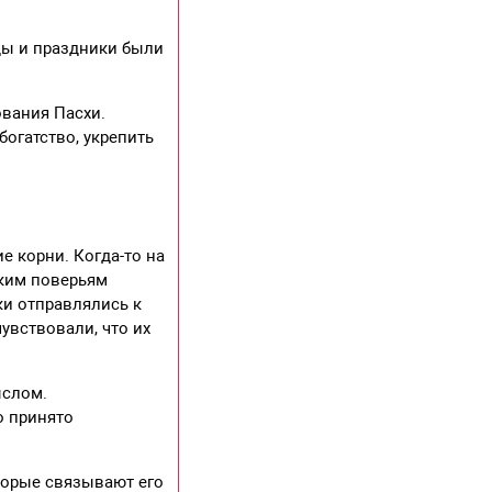
ды и праздники были
ования Пасхи.
огатство, укрепить
е корни. Когда-то на
ским поверьям
ки отправлялись к
увствовали, что их
ыслом.
о принято
торые связывают его