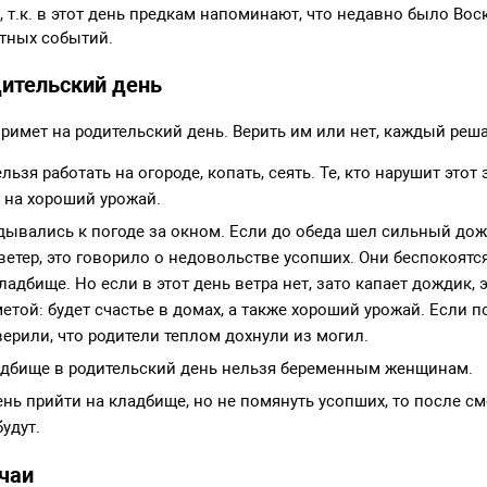
, т.к. в этот день предкам напоминают, что недавно было Вос
тных событий.
ительский день
римет на родительский день. Верить им или нет, каждый реша
ельзя работать на огороде, копать, сеять. Те, кто нарушит этот 
 на хороший урожай.
дывались к погоде за окном. Если до обеда шел сильный дож
етер, это говорило о недовольстве усопших. Они беспокоятся,
ладбище. Но если в этот день ветра нет, зато капает дождик, 
той: будет счастье в домах, а также хороший урожай. Если п
верили, что родители теплом дохнули из могил.
дбище в родительский день нельзя беременным женщинам.
ень прийти на кладбище, но не помянуть усопших, то после см
удут.
чаи