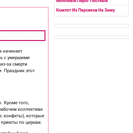
Яблочный Пирог Постный
Компот Из Персиков На Зиму
а начинает
сь с умершими
из-за смерти
и. Праздник этот
. Кроме того,
 рабочем коллективе
е, конфеты), которые
 приюты по церкви.