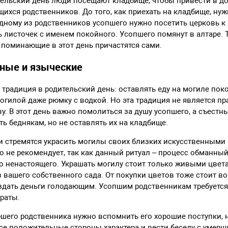
тельский день люди посещают кладбище, чтобы привести в д
ихся родственников. До того, как приехать на кладбище, ну
дному из родственников усопшего нужно посетить церковь к
ь листочек с именем покойного. Усопшего помянут в алтаре. 
и поминающие в этот день причастятся сами.
ные и языческие
 традиция в родительский день: оставлять еду на могиле пок
огилой даже рюмку с водкой. Но эта традиция не является пр
ву. В этот день важно помолиться за душу усопшего, а съестн
ть беднякам, но не оставлять их на кладбище.
 стремятся украсить могилы своих близких искусственными 
о не рекомендует, так как данный ритуал – процесс обманны
о ненастоящего. Украшать могилу стоит только живыми цвет
 вашего собственного сада. От покупки цветов тоже стоит во
здать деньги голодающим. Усопшим родственникам требуется 
раты.
шего родственника нужно вспомнить его хорошие поступки, 
се положительные стороны характера и вести беседу с умер