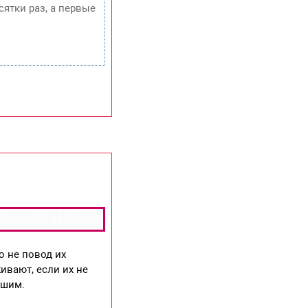
сятки раз, а первые
о не повод их
ивают, если их не
ршим.