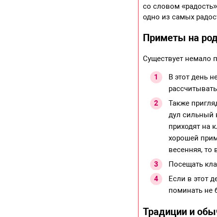
со словом «радость»
одно из самых радос
Приметы на род
Существует немало п
В этот день н
рассчитывать
Также пригля
дул сильный в
приходят на к
хорошей приме
весенняя, то 
Посещать кла
Если в этот д
поминать не б
Традиции и обы