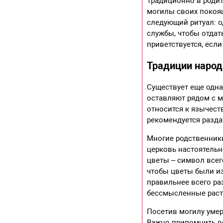
Традиционно в роди
могилы своих покоящ
следующий ритуал: о
службы, чтобы отдат
приветствуется, есл
Традиции народ
Существует еще одна
оставляют рядом с м
относится к язычест
рекомендуется разда
Многие родственники
церковь настоятельн
цветы – символ всег
чтобы цветы были из
правильнее всего ра
бессмысленные раст
Посетив могилу умер
Важно припомнить в