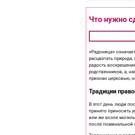
Что нужно с
«Радоница» означает
расцветать природа,
радость воскрешения
родственников, а, н
признан церковью, н
Традиции прав
В этот день люди по
принято приносить у
или же возле могилы
после поминальной с