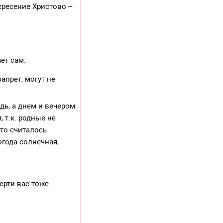
кресение Христово –
ет сам.
запрет, могут не
дь, а днем и вечером
 т.к. родные не
это считалось
огода солнечная,
ерти вас тоже