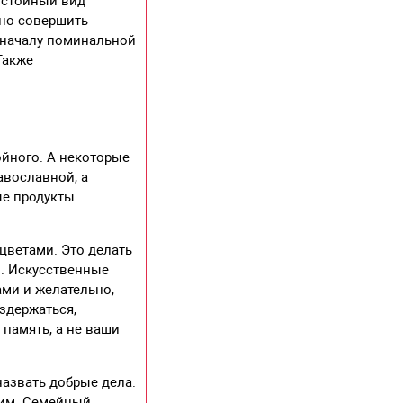
остойный вид
жно совершить
 началу поминальной
Также
ойного. А некоторые
авославной, а
ые продукты
цветами. Это делать
й. Искусственные
ами и желательно,
здержаться,
память, а не ваши
назвать добрые дела.
шим. Семейный