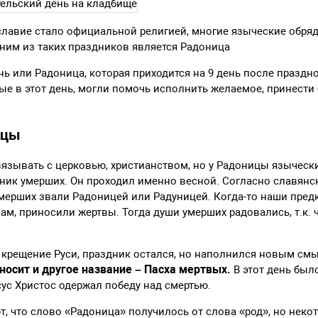
славие стало официальной религией, многие языческие обря
ним из таких праздников является Радоница
нь или Радоница, которая приходится на 9 день после праздн
е в этот день, могли помочь исполнить желаемое, принести б
ицы
вязывать с церковью, христианством, но у Радоницы язычески
дник умерших. Он проходил именно весной. Согласно славян
мерших звали Радоницей или Радуницей. Когда-то наши пред
м, приносили жертвы. Тогда души умерших радовались, т.к. ч
 крещение Руси, праздник остался, но наполнился новым см
носит и другое название – Пасха мертвых.
В этот день был
сус Христос одержал победу над смертью.
, что слово «Радоница» получилось от слова «род», но неко