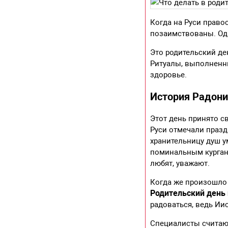
Когда на Руси право
позаимствованы. Од
Это родительский де
Ритуалы, выполненны
здоровье.
История Радон
Этот день принято с
Руси отмечали праз
хранительницу душ у
поминальным кургана
любят, уважают.
Когда же произошло
Родительский день 
радоваться, ведь Ии
Специалисты считают