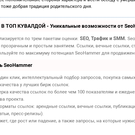
тоже добрая традиция родительского дня.
 В ТОП КУВАЛДОЙ - Уникальные возможности от Se
SEO, Трафик и SMM.
лизируется по трем пакетам оценки:
Seo
 прозрачным и простым занятием. Ссылки, вечные ссылки, ст
пользуйте по максимуму потенциал SeoHammer для продвижен
ть SeoHammer
дин клик, интеллектуальный подбор запросов, покупка самы
качества у лучших бирж ссылок.
ерка качества ссылок по более чем 100 показателям и ежедн
ва проекта.
орматы ссылок: арендные ссылки, вечные ссылки, публикаци
атьи, пресс-релизы).
т, где рост или падение, а также запросы, на которые нужн