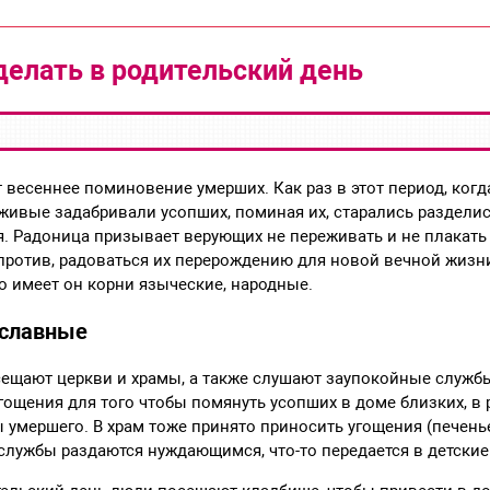
делать в родительский день
 весеннее поминовение умерших. Как раз в этот период, когд
 живые задабривали усопших, поминая их, старались раздели
. Радоница призывает верующих не переживать и не плакать 
апротив, радоваться их перерождению для новой вечной жизн
о имеет он корни языческие, народные.
ославные
сещают церкви и храмы, а также слушают заупокойные службы
гощения для того чтобы помянуть усопших в доме близких, в
 умершего. В храм тоже принято приносить угощения (печень
лужбы раздаются нуждающимся, что-то передается в детские