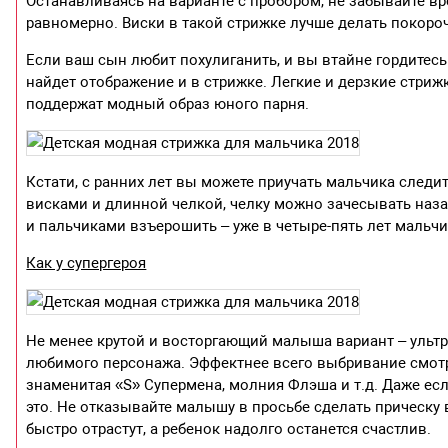
⁣Останавливаясь на варианте с пробором, не забывайте в
равномерно. Виски в такой стрижке лучше делать покороче
Если ваш сын любит похулиганить, и вы втайне гордитесь
найдет отображение и в стрижке. Легкие и дерзкие стри
поддержат модный образ юного парня.
⁣Кстати, с ранних лет вы можете приучать мальчика следит
висками и длинной челкой, челку можно зачесывать наза
и пальчиками взъерошить – уже в четыре-пять лет мальчи
Как у супергероя
Не менее крутой и восторгающий малыша вариант – ульт
любимого персонажа. Эффектнее всего выбривание смотри
знаменитая «S» Супермена, молния Флэша и т.д. Даже если
это. Не отказывайте малышу в просьбе сделать прическу 
быстро отрастут, а ребенок надолго останется счастлив.