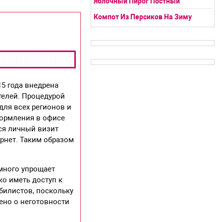
Яблочный Пирог Постный
Компот Из Персиков На Зиму
5 года внедрена
телей. Процедурой
для всех регионов и
формления в офисе
ся личный визит
ернет. Таким образом
много упрощает
о иметь доступ к
билистов, поскольку
ено о неготовности