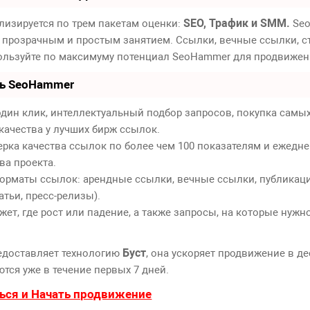
SEO, Трафик и SMM.
лизируется по трем пакетам оценки:
Seo
 прозрачным и простым занятием. Ссылки, вечные ссылки, ст
пользуйте по максимуму потенциал SeoHammer для продвижен
ть SeoHammer
дин клик, интеллектуальный подбор запросов, покупка самы
качества у лучших бирж ссылок.
ерка качества ссылок по более чем 100 показателям и ежедн
ва проекта.
орматы ссылок: арендные ссылки, вечные ссылки, публикаци
атьи, пресс-релизы).
т, где рост или падение, а также запросы, на которые нужн
Буст
едоставляет технологию
, она ускоряет продвижение в де
тся уже в течение первых 7 дней.
ься и Начать продвижение