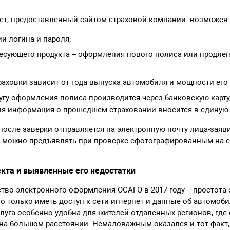
ет, предоставленный сайтом страховой компании. возможен 
и логина и пароля;
есующего продукта – оформления нового полиса или продле
раховки зависит от года выпуска автомобиля и мощности его
лугу оформления полиса производится через банковскую карту,
я информация о прошедшем страховании вносится в единую 
осле заверки отправляется на электронную почту лица-заяви
т можно предъявлять при проверке сфотографированным на 
кта и выявленные его недостатки
тво электронного оформления ОСАГО в 2017 году – простота
о только иметь доступ к сети интернет и данные об автомоб
слуга особенно удобна для жителей отдаленных регионов, гд
на большом расстоянии. Немаловажным оказался и тот факт,