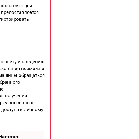
, позволяющей
 предоставляется
гистрировать
тернету и введению
рахования возможно
 машины обращаться
ыбранного
мо
ля получения
ерку внесенных
 доступа к личному
oHammer