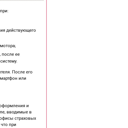
при:
ния действующего
 мотора;
 после ее
систему.
теля. После его
смартфон или
 оформления и
иле, вводимые в
е офисы страховых
 что при