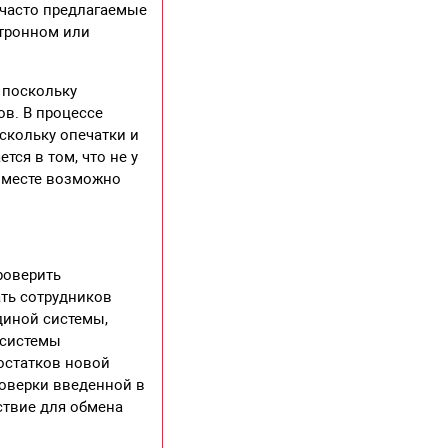
 часто предлагаемые
ктронном или
 поскольку
в. В процессе
скольку опечатки и
ся в том, что не у
а месте возможно
роверить
ать сотрудников
диной системы,
 системы
остатков новой
роверки введенной в
ствие для обмена