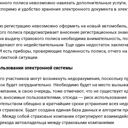
нного полиса невозможно навязать дополнительные услуги,
споримо и удобство хранения электронного документа в эле
ую регистрацию невозможно оформить на новый автомобиль,
го полиса предусматривает внесение регистрационных знако
а выдачу страхового полиса необходима внимательность, по
делают его недействительным. Еще один недостаток заключает
И есть приборы, проверяющие подлинность полиса, отчего н
ликтной ситуации.
ользовании электронной системы
его участников могут возникнуть недоразумения, поскольку п
ок будет затруднительно. Необходимо будет на место вызыв
мпании, в свою очередь, тоже отмечают, что не существует е
, вносимые пользователями, отсюда — риск использования
тельством обещано в кратчайшие сроки устранение всех нед
страховок. Будет создана единая база данных и алгоритм п
. Между собой страховые компании отрегулируют взаимодей
ерехода автовладельца между страховыми компаниями.