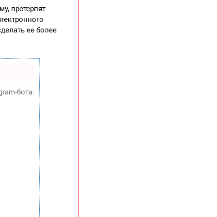
у, претерпят
электронного
сделать ее более
gram-бота: