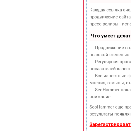
Каждая ссылка ана
продвижение сайта
пресс-релизы - ис
Что умеет дела
— Продвижение в о
высокой степенью 
— Регулярная пров
показателей качест
— Все известные ф
мнения, отзывы, ст
— SeoHammer покаже
внимание.
SeoHammer еще пр
результаты появляю
Зарегистрироват