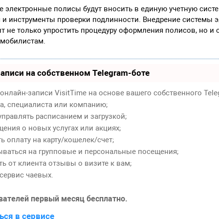
электронные полисы будут вносить в единую учетную систем
 и инструменты проверки подлинности. Внедрение системы 
т не только упростить процедуру оформления полисов, но и 
омобилистам.
аписи на собственном Telegram-боте
онлайн-записи VisitTime на основе вашего собственного Tele
ра, специалиста или компанию;
правлять расписанием и загрузкой;
ения о новых услугах или акциях;
 оплату на карту/кошелек/счет;
ваться на групповые и персональные посещения;
ь от клиента отзывы о визите к вам;
сервис чаевых.
вателей первый месяц бесплатно.
ься в сервисе