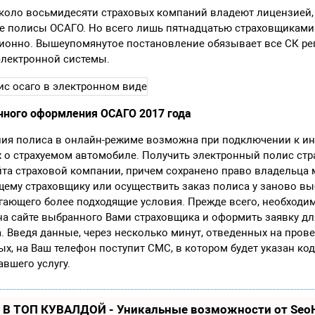
коло восьмидесяти страховых компаний владеют лицензией
е полисы ОСАГО. Но всего лишь пятнадцатью страховщиками
ционно. Вышеупомянутое постановление обязывает все СК ре
лектронной системы.
нного оформления ОСАГО 2017 года
ия полиса в онлайн-режиме возможна при подключении к ин
 о страхуемом автомобиле. Получить электронный полис ст
йта страховой компании, причем сохранено право владельца
ему страховщику или осуществить заказ полиса у заново в
гающего более подходящие условия. Прежде всего, необходи
на сайте выбранного Вами страховщика и оформить заявку д
. Введя данные, через несколько минут, отведенных на пров
х, на Ваш телефон поступит СМС, в котором будет указан код
авшего услугу.
 В ТОП КУВАЛДОЙ - Уникальные возможности от Se