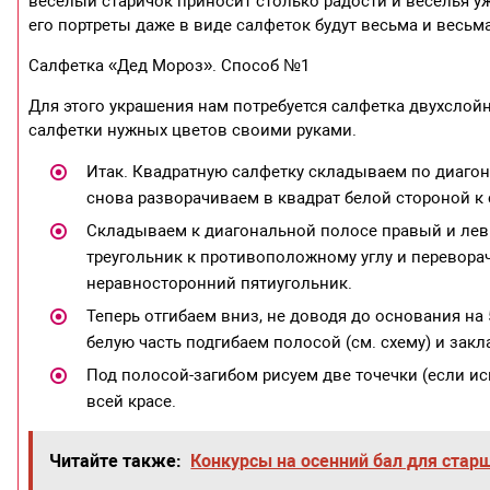
веселый старичок приносит столько радости и веселья уж
его портреты даже в виде салфеток будут весьма и весьма
Салфетка «Дед Мороз». Способ №1
Для этого украшения нам потребуется салфетка двухсло
салфетки нужных цветов своими руками.
Итак. Квадратную салфетку складываем по диагона
снова разворачиваем в квадрат белой стороной к 
Складываем к диагональной полосе правый и лев
треугольник к противоположному углу и переворач
неравносторонний пятиугольник.
Теперь отгибаем вниз, не доводя до основания на 5
белую часть подгибаем полосой (см. схему) и зак
Под полосой-загибом рисуем две точечки (если и
всей красе.
Читайте также:
Конкурсы на осенний бал для ста