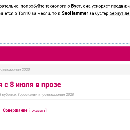
Буст
тоятельно, попробуйте технологию
, она ускоряет продвиж
SeoHammer
инется в Топ10 за месяц, то в
за бустер
вернут де
редсказания 2020
 с 8 июля в прозе
Гороскопы и предсказания 2020
Содержание
[
показать
]