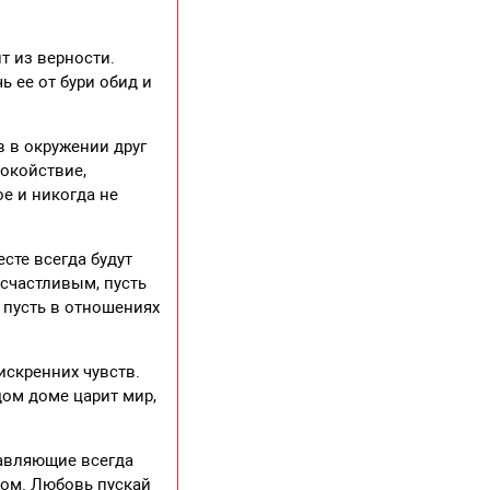
т из верности.
ь ее от бури обид и
в в окружении друг
покойствие,
ое и никогда не
сте всегда будут
 счастливым, пусть
, пусть в отношениях
искренних чувств.
ждом доме царит мир,
тавляющие всегда
лом. Любовь пускай