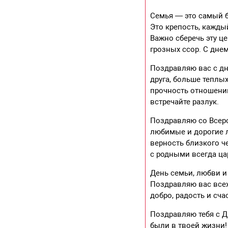
Семья — это самый 
Это крепость, кажды
Важно сберечь эту це
грозных ссор. С дне
Поздравляю вас с дн
друга, больше теплы
прочность отношений
встречайте разлук.
Поздравляю со Всеро
любимые и дорогие л
верность близкого ч
с родными всегда ца
День семьи, любви и
Поздравляю вас всех!
добро, радость и сча
Поздравляю тебя с Д
были в твоей жизни!