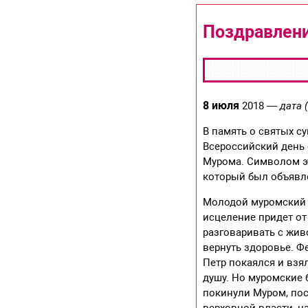
Поздравлени
8 июля
2018
— дата (
В память о святых с
Всероссийский день 
Мурома. Символом эт
который был объявл
Молодой муромский к
исцеление придет от
разговаривать с жив
вернуть здоровье. Ф
Петр покаялся и взя
душу. Но муромские 
покинули Муром, пос
верховной власти, н