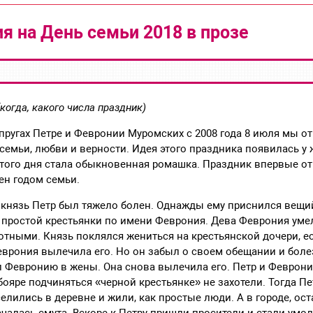
я на День семьи 2018 в прозе
когда, какого числа праздник)
упругах Петре и Февронии Муромских с 2008 года 8 июля мы о
семьи, любви и верности. Идея этого праздника появилась у 
ого дня стала обыкновенная ромашка. Праздник впервые отм
ен годом семьи.
нязь Петр был тяжело болен. Однажды ему приснился вещий 
 простой крестьянки по имени Феврония. Дева Феврония уме
отными. Князь поклялся жениться на крестьянской дочери, е
еврония вылечила его. Но он забыл о своем обещании и боле
л Февронию в жены. Она снова вылечила его. Петр и Феврон
бояре подчиняться «черной крестьянке» не захотели. Тогда П
елились в деревне и жили, как простые люди. А в городе, ос
ачалась смута. Вскоре к Петру пришли просители и стали умол