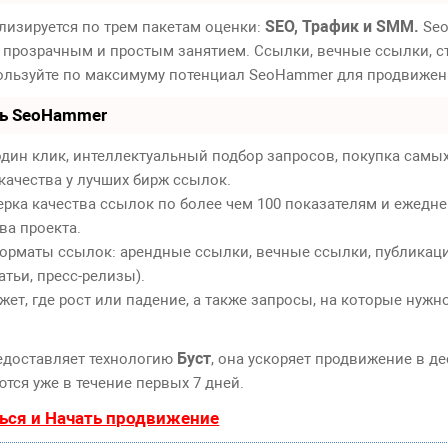
SEO, Трафик и SMM.
лизируется по трем пакетам оценки:
Seo
 прозрачным и простым занятием. Ссылки, вечные ссылки, ст
пользуйте по максимуму потенциал SeoHammer для продвижен
ть SeoHammer
дин клик, интеллектуальный подбор запросов, покупка самы
качества у лучших бирж ссылок.
ерка качества ссылок по более чем 100 показателям и ежедн
ва проекта.
орматы ссылок: арендные ссылки, вечные ссылки, публикаци
атьи, пресс-релизы).
т, где рост или падение, а также запросы, на которые нужн
Буст
едоставляет технологию
, она ускоряет продвижение в де
тся уже в течение первых 7 дней.
ься и Начать продвижение