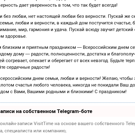
верность дает уверенность в том, что так будет всегда!
и без любви, нет настоящей любви без верности. Пускай же с
семьи, любви и верности, в каждый дом постучится счастье, 
имание, мир, гармония и удача. Пускай всюду звучит детский 
ом здоровье.
 близким и приятным праздником — Всероссийским днем се
дому дому — радости, полноценности, достатка и благополуч
 согревает, опекает и оберегает от всех невзгод. Будьте терп
те сердечные радости!
сероссийским днем семьи, любви и верности! Желаю, чтобы э
лотом счастья любого человека, никогда не покидали Ваш до
рядом с Вами, Вашими родными и близкими! С праздником!
аписи на собственном Telegram-боте
онлайн-записи VisitTime на основе вашего собственного Tele
ра, специалиста или компанию;