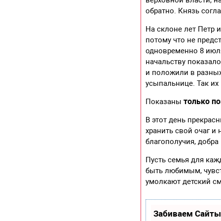
обратно. Князь согл
На склоне лет Петр 
потому что не предст
одновременно 8 июля
начальству показало
и положили в разны
усыпальнице. Так их 
только по
Показаны
В этот день прекрас
хранить свой очаг и 
благополучия, добра 
Пусть семья для каж
быть любимым, чувст
умолкают детский см
Забиваем Сайты