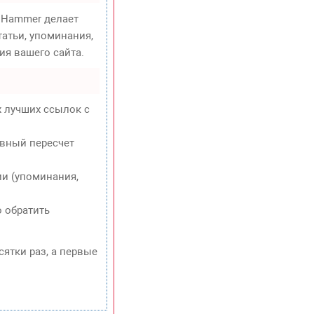
Hammer делает
атьи, упоминания,
ия вашего сайта.
х лучших ссылок с
евный пересчет
и (упоминания,
о обратить
сятки раз, а первые