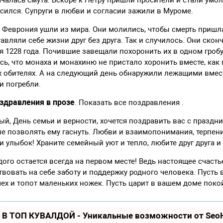
асился. Супруги в любви и согласии зажили в Муроме.
и Феврония ушли из мира. Они молились, чтобы смерть пришла
авляли себе жизни друг без друга. Так и случилось. Они скон
 1228 года. Почившие завещали похоронить их в одном гроб
сь, что монаха и монахиню не пристало хоронить вместе, как 
х обителях. А на следующий день обнаружили лежащими вмес
и погребли.
здравления в прозе
. Показать все поздравления .
ный, День семьи и верности, хочется поздравить вас с празд
не позволять ему гаснуть. Любви и взаимопонимания, терпения
и улыбок! Храните семейный уют и тепло, любите друг друга и
дого остается всегда на первом месте! Ведь настоящее счасть
вовать на себе заботу и поддержку родного человека. Пусть
ех и топот маленьких ножек. Пусть царит в вашем доме покой
 В ТОП КУВАЛДОЙ - Уникальные возможности от Se