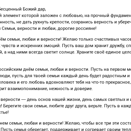
бесценный Божий дар,
й элемент которой заложен с любовью, на прочный фундамен
нность, не дать рухнуть крепости, сохранись верность и убереч
м Семьи, верности и любви, дорогие россияне!
ём семьи, любви и верности! Желаю только счастливых часо
х чувств и искренних эмоций. Пусть ваш дом хранит дружбу, с
, а над ними всегда светит солнце. Храните своё единое цел
ссийским днём семьи, любви и верности. Пусть на первом ме
юди, пусть для твоей семьи каждый день будет радостным и
еловека и его любовь вдохновляют тебя на что-то прекрасное
рит взаимопонимание, нежность и доверие.
 верности — день основ нашей жизни, день самых светлых и 
 Берегите свои семьи, любите друг друга, верьте. Пусть в ка
стье!
нем семьи, любви и верности! Желаю, чтобы все три эти сос
 Пусть семья оберегает, поддерживает и согревает своим теп