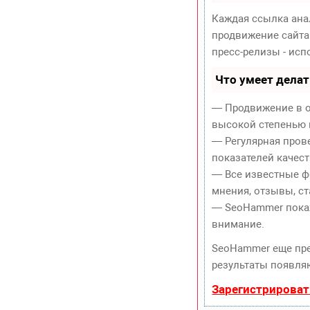
Каждая ссылка ана
продвижение сайта
пресс-релизы - ис
Что умеет дела
— Продвижение в о
высокой степенью 
— Регулярная пров
показателей качест
— Все известные ф
мнения, отзывы, ст
— SeoHammer покаже
внимание.
SeoHammer еще пр
результаты появляю
Зарегистрироват