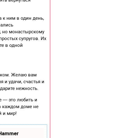
 к ним в один день,
чались
у, но монастырскому
простых супругов. Их
те в одной
ником. Желаю вам
 и удачи, счастья и
 дарите нежность.
е — это любить и
 в каждом доме не
 и мир!
oHammer