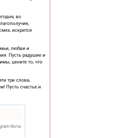
егодня, во
благополучие,
смех, искрится
мьи, любви и
ия. Пусть радушие и
имы, цените то, что
ти три слова,
м! Пусть счастье и
gram-бота: