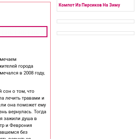
Компот Из Персиков На Зиму
тмечаем
жителей города
ечался в 2008 году,
сон о том, что
ла лечить травами и
сли она поможет ему
знь вернулась. Тогда
ия зажили душа в
етр и Феврония
тавшемся без
ять вернуться