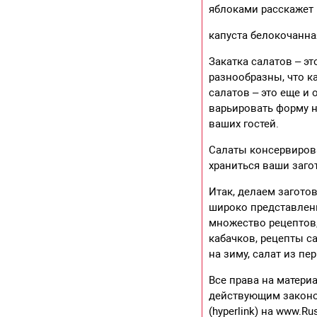
яблоками расскажет 
капуста белокочанная
Закатка салатов – э
разнообразны, что к
салатов – это еще и
варьировать форму н
ваших гостей.
Салаты консервиров
храниться ваши заго
Итак, делаем загото
широко представлены
множество рецептов,
кабачков, рецепты с
на зиму, салат из пе
Все права на матери
действующим законо
(hyperlink) на www.R