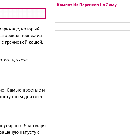
Компот Из Персиков На Зиму
маринаде, который
Татарская песня» из
 с гречневой кашей,
, соль, уксус
ью. Самые простые и
 доступным для всех
опулярных, благодаря
вашеную капусту с