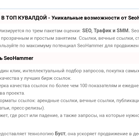
 В ТОП КУВАЛДОЙ - Уникальные возможности от Se
SEO, Трафик и SMM.
лизируется по трем пакетам оценки:
Seo
 прозрачным и простым занятием. Ссылки, вечные ссылки, ст
пользуйте по максимуму потенциал SeoHammer для продвижен
ть SeoHammer
дин клик, интеллектуальный подбор запросов, покупка самы
качества у лучших бирж ссылок.
ерка качества ссылок по более чем 100 показателям и ежедн
ва проекта.
орматы ссылок: арендные ссылки, вечные ссылки, публикаци
атьи, пресс-релизы).
т, где рост или падение, а также запросы, на которые нужн
Буст
едоставляет технологию
, она ускоряет продвижение в де