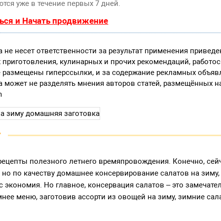
тся уже в течение первых 7 дней.
ься и Начать продвижение
 не несет ответственности за результат применения привед
х приготовления, кулинарных и прочих рекомендаций, работо
е размещены гиперссылки, и за содержание рекламных объяв
 может не разделять мнения авторов статей, размещённых на
m
у
 рецепты полезного летнего времяпровождения. Конечно, сей
, но по качеству домашнее консервирование салатов на зиму,
 экономия. Но главное, консервация салатов – это замечат
нее меню, заготовив ассорти из овощей на зиму, зимние сал