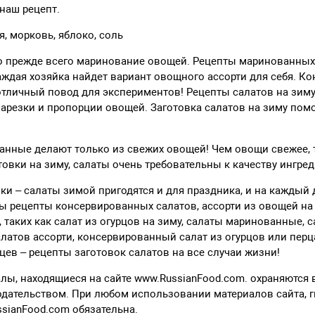
наш рецепт.
, морковь, яблоко, соль
то прежде всего маринование овощей. Рецепты маринованных
аждая хозяйка найдет вариант овощного ассорти для себя. К
 отличный повод для экспериментов! Рецепты салатов на зим
арезки и пропорции овощей. Заготовка салатов на зиму пом
анные делают только из свежих овощей! Чем овощи свежее, 
товки на зиму, салаты очень требовательны к качеству ингре
вки – салаты зимой пригодятся и для праздника, и на каждый 
 рецепты консервированных салатов, ассорти из овощей на 
 таких как салат из огурцов на зиму, салаты маринованные, с
алатов ассорти, консервированный салат из огурцов или перца
рцев – рецепты заготовок салатов на все случаи жизни!
алы, находящиеся на сайте www.RussianFood.com. охраняются 
дательством. При любом использовании материалов сайта, 
ussianFood.com обязательна.