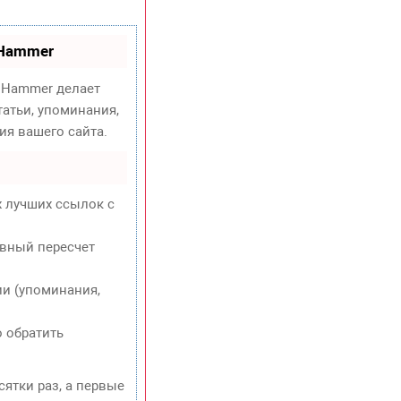
oHammer
Hammer делает
атьи, упоминания,
ия вашего сайта.
х лучших ссылок с
евный пересчет
и (упоминания,
о обратить
сятки раз, а первые