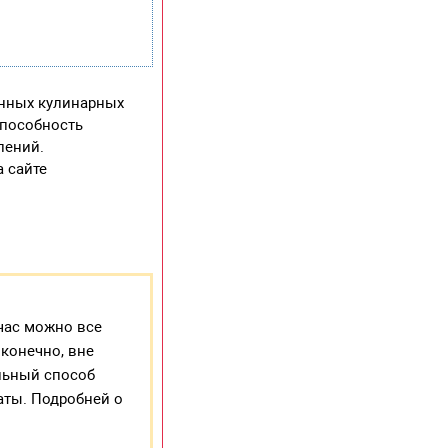
енных кулинарных
способность
лений.
 сайте
час можно все
 конечно, вне
ельный способ
аты. Подробней о