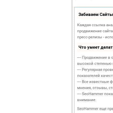
Забиваем Сайты
Каждая ссылка ана
продвижение сайта
пресс-релизы - ис
Что умеет дела
— Продвижение в о
высокой степенью 
— Регулярная пров
показателей качест
— Все известные ф
мнения, отзывы, ст
— SeoHammer покаже
внимание.
SeoHammer еще пр