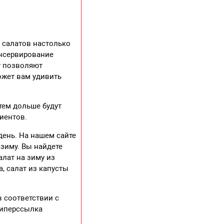
 салатов настолько
онсервирование
у позволяют
ожет вам удивить
тем дольше будут
диентов.
день. На нашем сайте
зиму. Вы найдете
алат на зиму из
, салат из капусты
в соответствии с
гиперссылка