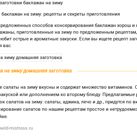
заготовки баклажан на зиму
баклажан на зиму: рецепты и секреты приготовления
предложенных способов консервирования баклажан хорош и 
лажаны, приготовленные на зиму по предложенным рецептам
 любит острые и ароматные закуски. Если вы ищете рецепт за
я вас.
в на зиму домашняя заготовка
 салаты на зиму вкусны и содержат множество витаминов. О
закуской или дополнением ко второму блюду. Предлагаемые
к салатов на зиму: салаты, аджика, лечо и др., придутся по в
вирование салатов по нашим рецептам простое и нетрудоемко
йке.
wild-mistress.ru