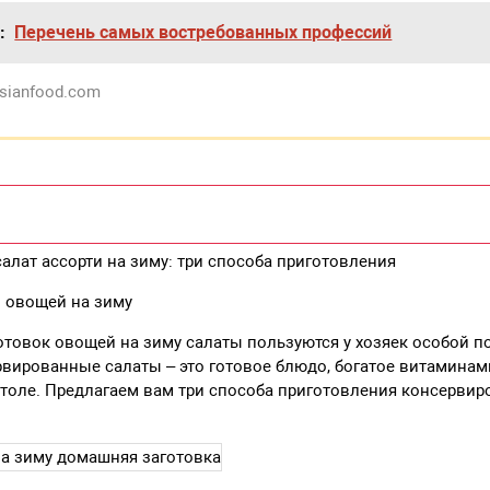
:
Перечень самых востребованных профессий
sianfood.com
лат ассорти на зиму: три способа приготовления
 овощей на зиму
товок овощей на зиму салаты пользуются у хозяек особой п
рвированные салаты – это готовое блюдо, богатое витаминами
толе. Предлагаем вам три способа приготовления консервир