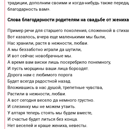
традиции, дополним своими и когда-нибудь также переда
благодарность вам».
Слова благодарности родителям на свадьбе от жениха
Пример речи для старшего поколения, сложенной в стихах
Вот казалось, вчера еще маленькими мы были,
Нас хранили, растя в нежности, любви.
А мы беззаботно играли да шутили,
И вот сейчас новобрачные мы.
А время вам виски лишь посеребрило понемногу,
И пусть морщины ваши лица бороздят.
Дорога нам с любимого порога
Будет всегда радостной назад.
Вложившись в нас душой, трепетные чувства,
Растили в нежности, любви.
А вот сегодня весело да немного грустно.
И слезинку мы не можем утаить.
У алтаря теперь стоять мы будем вместе,
И счастье будет литься без конца.
Нет веселей и краше жениха, невесты.