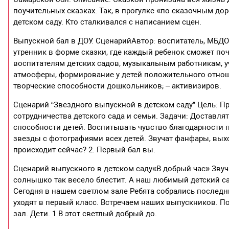
поучительных сказках. Так, в прогулке «по сказочным д
детском саду. Кто сталкивался с написанием сцен.
Выпускной бал в ДОУ. СценарийАвтор: воспитатель, МБДО
утренник в форме сказки, где каждый ребенок сможет поч
воспитателям детских садов, музыкальным работникам, у
атмосферы, формирование у детей положительного отнош
творческие способности дошкольников; – активизиров.
Сценарий “Звездного выпускной в детском саду” Цель: 
сотрудничества детского сада и семьи. Задачи: Доставля
способности детей. Воспитывать чувство благодарности п
звезды с фотографиями всех детей. Звучат фанфары, выхо
происходит сейчас? 2. Первый бал вы.
Сценарий выпускного в детском саду«В добрый час» Звуч
солнышко так весело блестит. А наш любимый детский са
Сегодня в нашем светлом зале Ребята собрались последни
уходят в первый класс. Встречаем наших выпускников. П
зал. Дети. 1 В этот светлый добрый до.