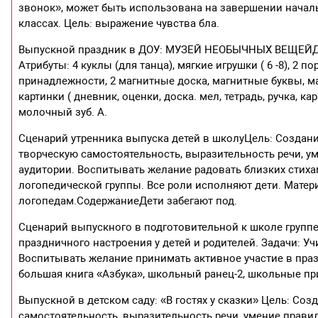
звонок», может быть использована на завершении началь
классах. Цель: выражение чувства бла.
Выпускной праздник в ДОУ: МУЗЕЙ НЕОБЫЧНЫХ ВЕЩЕЙДей
Атрибуты: 4 куклы (для танца), мягкие игрушки ( 6 -8), 
принадлежности, 2 магнитные доска, магнитные буквы, маг
картинки ( дневник, оценки, доска. мел, тетрадь, ручка, кар
молочный зуб. А.
Сценарий утренника выпуска детей в школуЦель: Создани
творческую самостоятельность, выразительность речи, 
аудитории. Воспитывать желание радовать близких стиха
логопедической группы. Все роли исполняют дети. Матер
логопедам.СодержаниеДети забегают под.
Сценарий выпускного в подготовительной к школе группе
праздничного настроения у детей и родителей. Задачи: Уч
Воспитывать желание принимать активное участие в праз
большая книга «Азбука», школьный ранец-2, школьные пр
Выпускной в детском саду: «В гостях у сказки» Цель: Со
самостоятельность, выразительность речи, умение прави