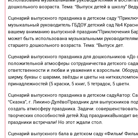
использована музыкальными руководителями и воспитате
дошкольного возраста. Тема: “Выпуск детей в школу” Вед
Сценарий выпускного праздника в детском саду “Приклю
музыкальный руководитель ГБДОУ детский сад №4 Краснос
вашему вниманию выпускной праздник”Приключения Баран
может быть использована музыкальными руководителями
старшего дошкольного возраста. Тема: “Выпуск дет.
Сценарий выпускного праздника для дошкольников «До с
положительной атмосферы сотрудничества детского сада
ответственности и любви и уважения к взрослым. Оборудо
ширму, буквы с шарами, звёзды и цветы на нитках,помпон
принадлежностей (5 краски, 5 книг, 5 тетрадок, 5 цветн.
Сценарий выпускного праздника в детском садуАвтор: С
“Сказка”, г. Ликино-ДулёвоПраздник для выпускников по
создать атмосферу праздника. Задачи: совершенствоват
творческих способностей детей.Ход праздникаВыходит ве
праздники встречали! Но этот ждали стол.
Сценарий выпускного бала в детском саду «Фильм! Фильм