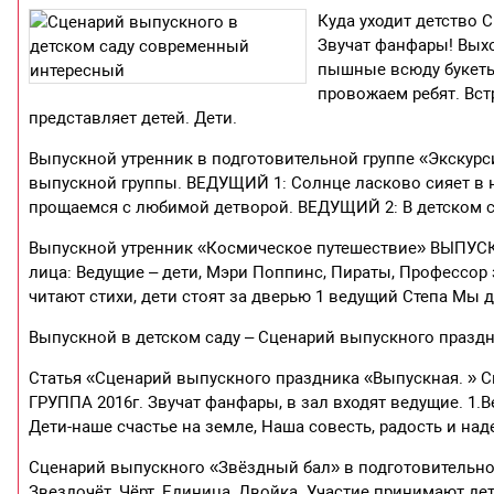
Куда уходит детство 
Звучат фанфары! Выхо
пышные всюду букеты
провожаем ребят. Вст
представляет детей. Дети.
Выпускной утренник в подготовительной группе «Экскур
выпускной группы. ВЕДУЩИЙ 1: Солнце ласково сияет в неб
прощаемся с любимой детворой. ВЕДУЩИЙ 2: В детском сад
Выпускной утренник «Космическое путешествие» ВЫ
лица: Ведущие – дети, Мэри Поппинс, Пираты, Профессор 
читают стихи, дети стоят за дверью 1 ведущий Степа Мы до
Выпускной в детском саду – Сценарий выпускного празд
Статья «Сценарий выпускного праздника «Выпускная. » 
ГРУППА 2016г. Звучат фанфары, в зал входят ведущие. 1.
Дети-наше счастье на земле, Наша совесть, радость и на
Сценарий выпускного «Звёздный бал» в подготовительно
Звездочёт, Чёрт, Единица, Двойка. Участие принимают де