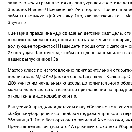
зала сложены грампластинки), зал украшен с в стиле «стил
Здорово, Иваныч! Все метешь? 2-й дворник: Привет, приве
забыл пластинки. Дай взгляну. Ого, как заезжены-то… Мож
Звучит р.
Сценарий праздника «До свиданья детский сад»Цель: сти
в своих возможностях, воспитывать уважение к товарища
волнующее торжество! Наши дети прощаются с детским са
2-я ведущая: Так хочется, чтобы этот день запомнился над
наших выпускников! Зв.
Мастер-класс по изготовлению пригласительной открытки
воспитатель МДОУ «Детский сад «Ладушки» г.Качканар Оп
ДОУ, учителям начальных классов, дополнительного образо
можно использовать в качестве приглашения на праздник
открытки в виде кораблика я пр.
Выпускной праздник в детском саду «Сказка о том, как 
«бабушки-уборщицы» со шваброй ведром и тряпкой в пер
Уборщица 1: Ох, и беспорядок-то развели! А че это они, и
Представления, выпускного? А грязищи-то сколько Уборщ