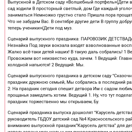
Выпускной в Детском саду «Волшебный портфель»(Дети вх
сад ходили В просторный светлый, дом Где каждый уголо
заниматься Немножко грустно стало Пришла пора прощат
Что не забудем Вас. В сентябре другие дети В группу до
теперь ученики»(Дети под муз.
Сценарий выпускного праздника: ПАРОВОЗИК ДЕТСТВАДе
Незнайка Под звуки вокзала входят взволнованные воспит
Жалко всё-таки детей наших! В такую даль собрались! 1 Ве
Провожаем вот неизвестно куда, зачем. 1 Ведущий: Главное
холодной напьются! 2 Ведущий: Мы.
Сценарий выпускного праздника в детском саду “Сказочн
праздник дружною семьей, Мы собрались в последний раз
2: На праздник сегодня спешит детвора Им с садом люби
прощанья замедлить хотим. Ведущий 1. Ну, что тут подел
праздник торжественно мы открываем, Бу.
Сценарий праздника выпуска дошколят “Карусель детств
руководитель ГБДОУ детский сад №4 Красносельского рай
вниманию выпускной праздник”Карусель детства” для дет