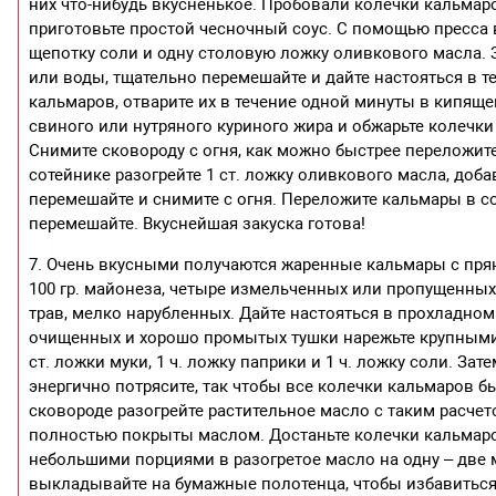
них что-нибудь вкусненькое. Пробовали колечки кальмаро
приготовьте простой чесночный соус. С помощью пресса 
щепотку соли и одну столовую ложку оливкового масла.
или воды, тщательно перемешайте и дайте настояться в т
кальмаров, отварите их в течение одной минуты в кипящей
свиного или нутряного куриного жира и обжарьте колечки
Снимите сковороду с огня, как можно быстрее переложите
сотейнике разогрейте 1 ст. ложку оливкового масла, доба
перемешайте и снимите с огня. Переложите кальмары в с
перемешайте. Вкуснейшая закуска готова!
7. Очень вкусными получаются жаренные кальмары с пря
100 гр. майонеза, четыре измельченных или пропущенных
трав, мелко нарубленных. Дайте настояться в прохладном 
очищенных и хорошо промытых тушки нарежьте крупными 
ст. ложки муки, 1 ч. ложку паприки и 1 ч. ложку соли. З
энергично потрясите, так чтобы все колечки кальмаров 
сковороде разогрейте растительное масло с таким расчет
полностью покрыты маслом. Достаньте колечки кальмаров
небольшими порциями в разогретое масло на одну – две
выкладывайте на бумажные полотенца, чтобы избавиться 