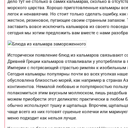
дело тут не столько в самих кальмарах, сколько в отсут
морского царства. Хорошо приготовленные кальмары всег
легок и ненавязчив. Но стоит только сделать ошибку, ка
жесткое, резиновое, пугающее своим странным запахом. 
заставить вовсе исключить кальмаров из своего повседн
сегодня мы хотим предложить вам вместе с нами разобрат
Исторически появление блюд из кальмаров связывают со
Древней Греции кальмаров отлавливали у употребляли в п
Империи с потрясающей страстью римлян к изобильным з
Сегодня кальмары популярны почти во всех уголках нашег
обусловлена близостью морей, как например в странах Аз
континентов. Немалой любовью и популярностью пользу
полакомиться этим вкусным моллюском, лишь раздобыв б
можем приобрести этот деликатес практически в любом 
обычно используют тушку и щупальца. Впрочем, щупальц
чаще всего из них готовят сушеные колечки или мариную
меню подходит как нельзя лучше.