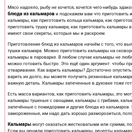
Мясо надоело, рыбу не хочется, хочется чего-нибудь эда
блюда из кальмаров
и подскажем вам что приготовить и
кальмары, как приготовить кольца кальмара, как пригот
приготовить тушку кальмара, как приготовить кальмары 
имеют свои секреты, которые мы и раскроем.
Приготовление блюд из кальмаров начнём с того, что вы
тушки кальмара. Можно приготовить кальмары на сковоро
кальмары в пароварке. В любом случае кальмары не люб
можно готовить быстро. Это ещё один аргумент. чтобы п
отваривание. Как варить кальмары? Достаточно опустить
варить их долго, вы можете получить резиновые кальмар
важную деталь. Кальмары запеченные в духовке тоже гот
Есть масса вариантов, как приготовить кальмары, это мо
кальмары тушеные с овощами, кальмары с грибами, каль
запечённые с помидорами и другие блюда из кальмаров. 
замороженные, им надо дать хорошо разморозиться, полож
Кальмары
могут оказаться жестковатыми или сухими, поэ
Если вы решили приготовить кальмары, рецепты кальмар