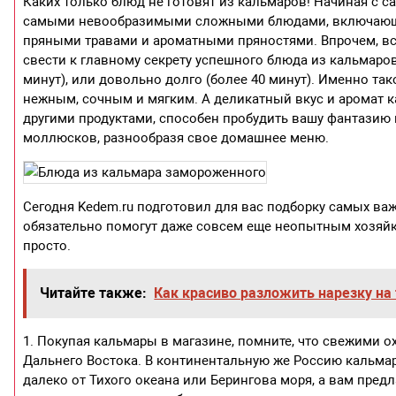
Каких только блюд не готовят из кальмаров! Начиная с с
самыми невообразимыми сложными блюдами, включающим
пряными травами и ароматными пряностями. Впрочем, вс
свести к главному секрету успешного блюда из кальмаров
минут), или довольно долго (более 40 минут). Именно т
нежным, сочным и мягким. А деликатный вкус и аромат 
другими продуктами, способен пробудить вашу фантазию 
моллюсков, разнообразя свое домашнее меню.
Сегодня Kedem.ru подготовил для вас подборку самых ва
обязательно помогут даже совсем еще неопытным хозяйка
просто.
Читайте также:
Как красиво разложить нарезку на
1. Покупая кальмары в магазине, помните, что свежими
Дальнего Востока. В континентальную же Россию кальма
далеко от Тихого океана или Берингова моря, а вам пред