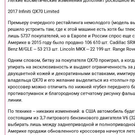
Легкие косметические изменения дополнит роскошное ис
2017 Infiniti QX70 Limited
Премьеру очередного рестайлинга немолодого (модель выпу
решило устроить там, где к этой машине есть хотя бы т
лишь 5737 покупателей, но в Европе и России спрос еще 
Америке в 2015 году было продано 106 610 шт. Cadillac SRX
Benz M/GLE – 53 213 шт. Lincoln MKX – 22 199 шт. Range Rove
Одним словом, битву за покупателя QX70 проиграл, а ког
упирать на эксклюзивность и выдают ограниченность за 
двухцветной кожей и декоративными вставками, имитир
владельца QX70 и его желание выделиться из «толпы» 
кроссовер можно отличить по нижней «губе» переднего 
противотуманок и благородному сетчатому рисунку фал
линии.
По технике – никаких изменений: в США автомобиль буде
состоящим из 3,7-литрового бензинового двигателя V6 (3
выбирать лишь между заднеприводной и полноприводной
Америке продажи обновленного кроссовера начнутся лето