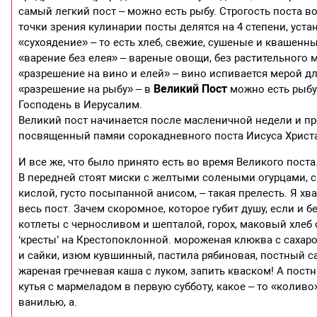
самый легкий пост – можно есть рыбу. Строгость поста в
точки зрения кулинарии посты делятся на 4 степени, ус
«сухоядение» – то есть хлеб, свежие, сушеные и квашенн
«варение без елея» – вареные овощи, без растительного 
«разрешение на вино и елей» – вино испивается мерой дл
Великий Пост
«разрешение на рыбу» – в
можно есть рыбу 
Господень в Иерусалим.
Великий пост начинается после масленичной недели и про
посвященный памяи сорокадневного поста Иисуса Христа
И все же, что было принято есть во время Великого пост
В передней стоят миски с желтыми солеными огурцами, с 
кислой, густо посыпанной анисом, – такая прелесть. Я хв
весь пост. Зачем скоромное, которое губит душу, если и б
котлеты с черносливом и шепталой, горох, маковый хлеб
‘кресты’ на Крестопоклонной. мороженая клюква с сахар
и сайки, изюм кувшинный, пастила рябиновая, постный с
жареная гречневая каша с луком, запить кваском! А постн
кутья с мармеладом в первую субботу, какое – то «колив
ванилью, а.