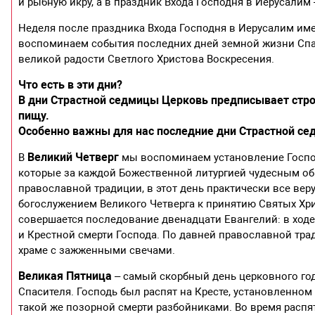
и рыбную икру, а в праздник Входа Господня в Иерусалим 
Неделя после праздника Входа Господня в Иерусалим им
воспоминаем события последних дней земной жизни Спаси
великой радости Светлого Христова Воскресения.
Что есть в эти дни?
В дни Страстной седмицы Церковь предписывает стр
пищу.
Особенно важны для нас последние дни Страстной се
Великий Четверг
В
мы воспоминаем установление Господ
которые за каждой Божественной литургией чудесным об
православной традиции, в этот день практически все ве
богослужением Великого Четверга к принятию Святых Хри
совершается последование двенадцати Евангелий: в ход
и Крестной смерти Господа. По давней православной тра
храме с зажженными свечами.
Великая Пятница
– самый скорбный день церковного год
Спасителя. Господь был распят на Кресте, установленном
такой же позорной смерти разбойниками. Во время распяти