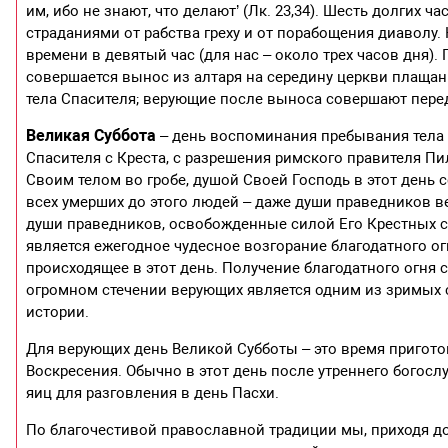
им, ибо не знают, что делают’ (Лк. 23,34). Шесть долгих 
страданиями от рабства греху и от порабощения диаволу
времени в девятый час (для нас – около трех часов дня)
совершается вынос из алтаря на середину церкви плаща
тела Спасителя; верующие после выноса совершают пере
Великая Суббота
– день воспоминания пребывания тела 
Спасителя с Креста, с разрешения римского правителя
Своим телом во гробе, душой Своей Господь в этот день 
всех умерших до этого людей – даже души праведников ве
души праведников, освобожденные силой Его Крестных 
является ежегодное чудесное возгорание благодатного о
происходящее в этот день. Получение благодатного огня
огромном стечении верующих является одним из зримых 
истории.
Для верующих день Великой Субботы – это время пригото
Воскресения. Обычно в этот день после утреннего богосл
яиц для разговления в день Пасхи.
По благочестивой православной традиции мы, приходя д