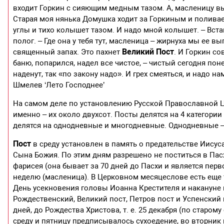
входит Горкин с сияющим медным тазом. А, масленицу вык
Старая моя нянька Домушка ходит за Горкиным и поливает
углы и тихо колышет тазом. И надо мной колышет. – Вста
полог. – Где она у тебя тут, масленица – жирнуха мы ее 
Великий Пост
священный запах. Это пахнет
. И Горкин с
баню, попарился, надел все чистое, – чистый сегодня пон
наденут, так «по закону надо». И грех смеяться, и надо на
Шмелев ‘Лето Господнее’
На самом деле по установлению Русской Православной Ц
именно – их около двухсот. Посты делятся на 4 категори
делятся на однодневные и многодневные. Однодневные –
Пост
в среду установлен в память о предательстве Иисуса
Сына Божия. По этим дням разрешено не поститься в Пас
фарисея (она бывает за 70 дней до Пасхи и является пер
неделю (масленица). В Церковном месяцеслове есть еще 
День усекновения головы Иоанна Крестителя и накануне
Рождественский, Великий пост, Петров пост и Успенский 
дней, до Рождества Христова, т. е. 25 декабря (по старом
среду и пятницу предписывалось сухоедение, во вторник 