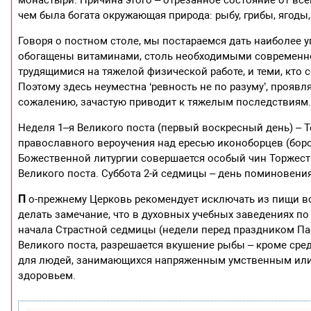
чем была богата окружающая природа: рыбу, грибы, ягоды,
Говоря о постном столе, мы постараемся дать наиболее
обогащены витаминами, столь необходимыми современно
трудящимися на тяжелой физической работе, и теми, кто 
Поэтому здесь неуместна ‘ревность не по разуму’, проя
сожалению, зачастую приводит к тяжелым последствиям
Неделя 1–я Великого поста (первый воскресный день) –
православного вероучения над ересью иконоборцев (боров
Божественной литургии совершается особый чин Торжес
Великого поста. Суббота 2-й седмицы – день поминовени
П
о-прежнему Церковь рекомендует исключать из пищи вс
делать замечание, что в духовных учебных заведениях 
начала Страстной седмицы (недели перед праздником Па
Великого поста, разрешается вкушение рыбы – кроме сре
для людей, занимающихся напряженным умственным или 
здоровьем.