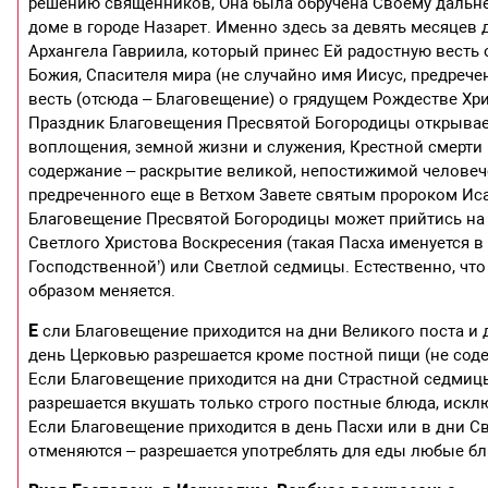
решению священников, Она была обручена Своему дальнем
доме в городе Назарет. Именно здесь за девять месяцев
Архангела Гавриила, который принес Ей радостную весть
Божия, Спасителя мира (не случайно имя Иисус, предречен
весть (отсюда – Благовещение) о грядущем Рождестве Хр
Праздник Благовещения Пресвятой Богородицы открывае
воплощения, земной жизни и служения, Крестной смерти 
содержание – раскрытие великой, непостижимой челове
предреченного еще в Ветхом Завете святым пророком Исай
Благовещение Пресвятой Богородицы может прийтись на р
Светлого Христова Воскресения (такая Пасха именуется в 
Господственной’) или Светлой седмицы. Естественно, чт
образом меняется.
Е
сли Благовещение приходится на дни Великого поста и 
день Церковью разрешается кроме постной пищи (не соде
Если Благовещение приходится на дни Страстной седмицы
разрешается вкушать только строго постные блюда, искл
Если Благовещение приходится в день Пасхи или в дни Св
отменяются – разрешается употреблять для еды любые б