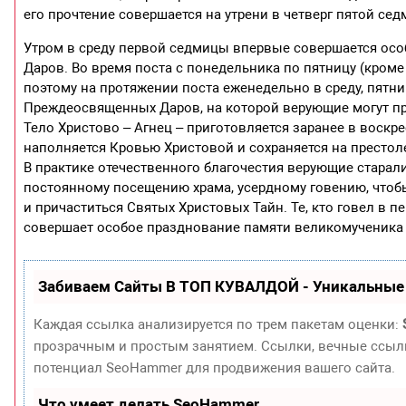
его прочтение совершается на утрени в четверг пятой се
Утром в среду первой седмицы впервые совершается ос
Даров. Во время поста с понедельника по пятницу (кром
поэтому на протяжении поста еженедельно в среду, пятн
Преждеосвященных Даров, на которой верующие могут при
Тело Христово – Агнец – приготовляется заранее в воскр
наполняется Кровью Христовой и сохраняется на престол
В практике отечественного благочестия верующие старали
постоянному посещению храма, усердному говению, чтоб
и причаститься Святых Христовых Тайн. Те, кто говел в п
совершает особое празднование памяти великомученика
Забиваем Сайты В ТОП КУВАЛДОЙ - Уникальные
Каждая ссылка анализируется по трем пакетам оценки:
прозрачным и простым занятием. Ссылки, вечные ссылки
потенциал SeoHammer для продвижения вашего сайта.
Что умеет делать SeoHammer