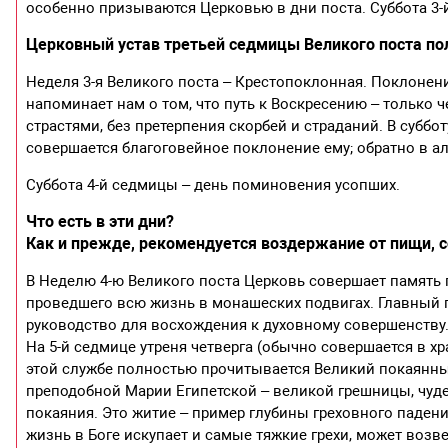
особенно призываются Церковью в дни поста. Суббота 3
Церковный устав третьей седмицы Великого поста п
Неделя 3-я Великого поста – Крестопоклонная. Поклонен
напоминает нам о том, что путь к Воскресению – только 
страстями, без претерпения скорбей и страданий. В субб
совершается благоговейное поклонение ему; обратно в ал
Суббота 4-й седмицы – день поминовения усопших.
Что есть в эти дни?
Как и прежде, рекомендуется воздержание от пищи, с
В Неделю 4-ю Великого поста Церковь совершает память п
проведшего всю жизнь в монашеских подвигах. Главный п
руководство для восхождения к духовному совершенству
На 5-й седмице утреня четверга (обычно совершается в хр
этой службе полностью прочитывается Великий покаянный
преподобной Марии Египетской – великой грешницы, чуде
покаяния. Это житие – пример глубины греховного падения
жизнь в Боге искупает и самые тяжкие грехи, может воз