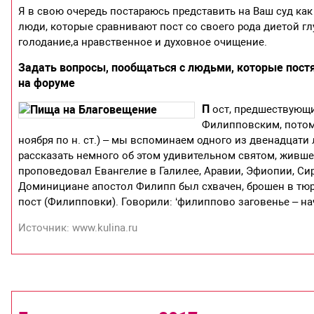
Я в свою очередь постараюсь представить на Ваш суд как
люди, которые сравнивают пост со своего рода диетой г
голодание,а нравственное и духовное очищение.
Задать вопросы, пообщаться с людьми, которые постя
на форуме
П
ост, предшествующи
Филипповским, потому 
ноября по н. ст.) – мы вспоминаем одного из двенадцат
рассказать немного об этом удивительном святом, живше
проповедовал Евангелие в Галилее, Аравии, Эфиопии, Си
Доминициане апостол Филипп был схвачен, брошен в тюрь
пост (Филипповки). Говорили: ‘филиппово заговенье – на
Источник: www.kulina.ru