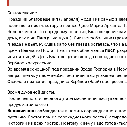
Благовещение.
Праздник Благовещения (7 апреля) – один из самых знам
посвящена вести, которую принес Деве Марии Архангел Га
Человечества. По народному поверью, Благовещение самы
Пасху
день, как и на
. не мучат). Считается большим грех
гнезда не вьет; кукушка за то без гнезда осталась, что н
пост
время Великого Поста. В этот день облегчается
. раз
или пятницей. День Благовещения иногда совпадает с пр
Вербное воскресение.
Во время всенощной под праздник Входа Господня в Иерус
лавра, цветы, у нас – вербы, вестницы наступающей весн
Отсюда и название праздника Вербное (Ваий) воскресенье, 
Время духовной диеты.
После пьяного и веселого угара масленицы наступает ас
предусматриваются.
Великий пост
соблюдается в память сорокадневного пост
пустыню. Состоит он из сорокадневного поста (Четыред
и строгий из всех постов. Поэтому к нему надо готовитьс