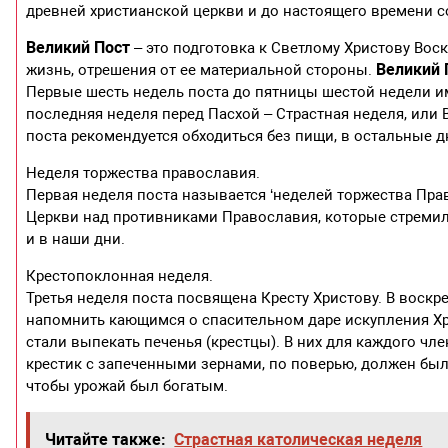
древней христианской церкви и до настоящего времени 
Великий Пост
– это подготовка к Светлому Христову Вос
Великий 
жизнь, отрешения от ее материальной стороны.
Первые шесть недель поста до пятницы шестой недели им
последняя неделя перед Пасхой – Страстная неделя, или 
поста рекомендуется обходиться без пищи, в остальные д
Неделя торжества православия.
Первая неделя поста называется ‘неделей торжества Пра
Церкви над противниками Православия, которые стремили
и в наши дни.
Крестопоклонная неделя.
Третья неделя поста посвящена Кресту Христову. В воскр
напомнить кающимся о спасительном даре искупления Хр
стали выпекать печенья (крестцы). В них для каждого чл
крестик с запеченными зернами, по поверью, должен был 
чтобы урожай был богатым.
Читайте также:
Страстная католическая неделя