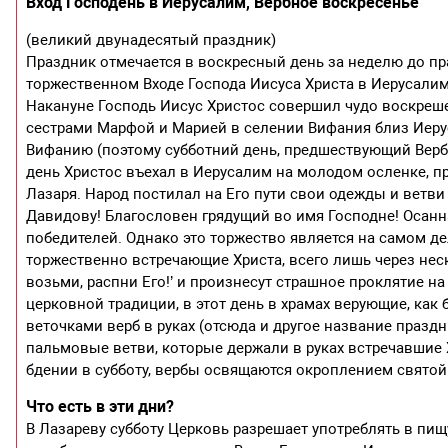
Вход Господень в Иерусалим, Вербное воскресенье
(великий двунадесятый праздник)
Праздник отмечается в воскресный день за неделю до пр
торжественном Входе Господа Иисуса Христа в Иерусалим
Накануне Господь Иисус Христос совершил чудо воскреш
сестрами Марфой и Марией в селении Вифания близ Иерус
Вифанию (поэтому субботний день, предшествующий Верб
день Христос въехал в Иерусалим на молодом осленке, 
Лазаря. Народ постилал на Его пути свои одежды и ветви
Давидову! Благословен грядущий во имя Господне! Осанна
победителей. Однако это торжество является на самом д
торжественно встречающие Христа, всего лишь через неск
возьми, распни Его!’ и произнесут страшное проклятие на с
церковной традиции, в этот день в храмах верующие, как
веточками верб в руках (отсюда и другое название празд
пальмовые ветви, которые держали в руках встречавшие
бдении в субботу, вербы освящаются окроплением свято
Что есть в эти дни?
В Лазареву субботу Церковь разрешает употреблять в пищ