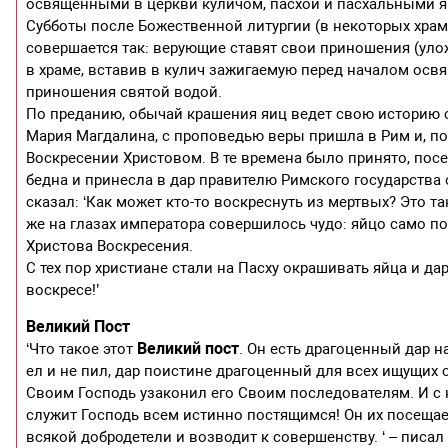
освященными в церкви куличом, пасхой и пасхальными 
Субботы после Божественной литургии (в некоторых хра
совершается так: верующие ставят свои приношения (уло
в храме, вставив в кулич зажигаемую перед началом осв
приношения святой водой.
По преданию, обычай крашения яиц ведет свою историю с 
Мария Магдалина, с проповедью веры пришла в Рим и, по
Воскресении Христовом. В те времена было принято, посе
бедна и принесла в дар правителю Римского государства
сказал: ‘Как может кто-то воскреснуть из мертвых? Это та
же на глазах императора совершилось чудо: яйцо само по
Христова Воскресения.
С тех пор христиане стали на Пасху окрашивать яйца и дар
воскресе!’
Великий Пост
Великий пост
‘Что такое этот
. Он есть драгоценный дар н
ел и не пил, дар поистине драгоценный для всех ищущих 
Своим Господь узаконил его Своим последователям. И 
служит Господь всем истинно постящимся! Он их посещает,
всякой добродетели и возводит к совершенству. ‘ – писа