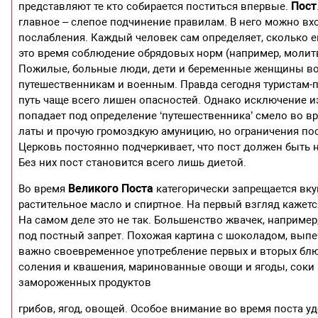
Пост
представляют те кто собирается поститься впервые.
главное – слепое подчинение правилам. В него можно в
послабления. Каждый человек сам определяет, сколько е
это время соблюдение обрядовых норм (например, молитв)
Пожилые, больные люди, дети и беременные женщины воо
путешественникам и военным. Правда сегодня туристам-пу
путь чаще всего лишен опасностей. Однако исключение из 
попадает под определение ‘путешественника’ смело во вр
латы и прочую громоздкую амуницию, но ограничения пос
Церковь постоянно подчеркивает, что пост должен быть 
Без них пост становится всего лишь диетой.
Великого Поста
Во время
категорически запрещается вкуш
растительное масло и спиртное. На первый взгляд кажет
На самом деле это не так. Большенство жвачек, например
под постный запрет. Похожая картина с шоколадом, выпеч
важно своевременное употребление первых и вторых блю
соления и квашения, маринованные овощи и ягоды, соки
замороженных продуктов
грибов, ягод, овощей. Особое внимание во время поста уд