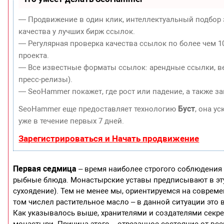
— Продвижение в один клик, интеллектуальный подбор 
качества у лучших бирж ссылок.
— Регулярная проверка качества ссылок по более чем 1
проекта.
— Все известные форматы ссылок: арендные ссылки, ве
пресс-релизы).
— SeoHammer покажет, где рост или падение, а также з
Буст
SeoHammer еще предоставляет технологию
, она у
уже в течение первых 7 дней.
Зарегистрироваться и Начать продвижение
Первая седмица
– время наиболее строгого соблюдения
рыбные блюда. Монастырские уставы предписывают в эту
сухоядение). Тем не менее мы, ориентируемся на совреме
том числел растительное масло – в данной ситуации это 
Как указывалось выше, хранителями и создателями секр
монастыри. Причина этого – отрезанное состояние от вс