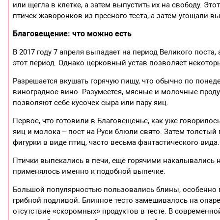
или щегла в клетке, а затем выпустить их на свободу. Эт
птичек-жаворонков из пресного теста, а затем угощали в
Благовещение: что можно есть
В 2017 году 7 апреля выпадает на период Великого поста,
этот период. Однако церковный устав позволяет некоторы
Разрешается вкушать горячую пищу, что обычно по понеде
виноградное вино. Разумеется, мясные и молочные проду
позволяют себе кусочек сыра или пару яиц.
Первое, что готовили в Благовещенье, как уже говорилос
яиц и молока – пост на Руси блюли свято. Затем толстый 
фигурки в виде птиц, часто весьма фантастического вида.
Птички выпекались в печи, еще горячими накалывались 
применялось именно к подобной выпечке.
Большой популярностью пользовались блины, особенно г
грибной подливой. Блинное тесто замешивалось на опар
отсутствие «скоромных» продуктов в тесте. В современн