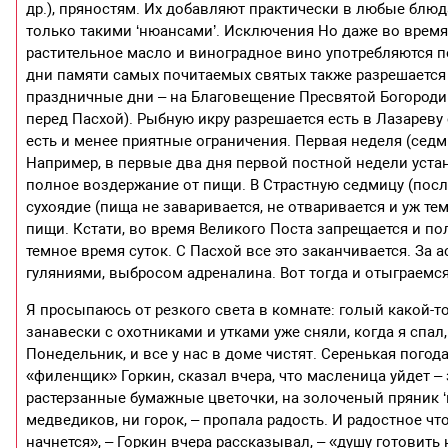
др.), пряностям. Их добавляют практически в любые блюда
только такими ‘нюансами’. Исключения Но даже во время
растительное масло и виноградное вино употребляются п
дни памяти самых почитаемых святых также разрешается
праздничные дни – на Благовещение Пресвятой Богородиц
перед Пасхой). Рыбную икру разрешается есть в Лазареву
есть и менее приятные ограничения. Первая неделя (седм
Например, в первые два дня первой постной недели уста
полное воздержание от пищи. В Страстную седмицу (пос
сухоядие (пища не заваривается, не отваривается и уж тем
пищи. Кстати, во время Великого Поста запрещается и п
темное время суток. С Пасхой все это заканчивается. За 
гуляниями, выбросом адреналина. Вот тогда и отыграемс
Я просыпаюсь от резкого света в комнате: голый какой-то
занавески с охотниками и утками уже сняли, когда я спал,
Понедельник, и все у нас в доме чистят. Серенькая погода
«филенщик» Горкин, сказал вчера, что масленица уйдет – з
растерзанные бумажные цветочки, на золоченый пряник ‘м
медведиков, ни горок, – пропала радость. И радостное что
начнется», – Горкин вчера рассказывал, – «душу готовить 