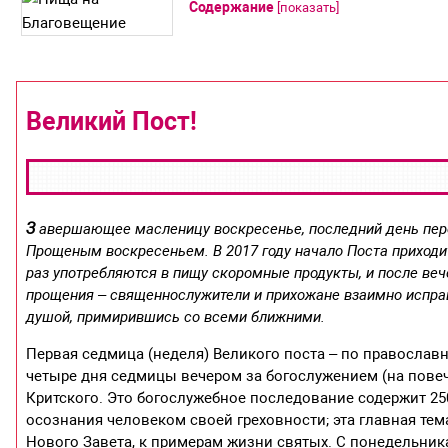
Содержание
[
показать
]
Великий Пост!
З
авершающее масленицу воскресенье, последний день пере
Прощеным воскресеньем. В 2017 году начало Поста приходит
раз употребляются в пищу скоромные продукты, и после ве
прощения – священнослужители и прихожане взаимно испраш
душой, примирившись со всеми ближними.
Первая седмица (неделя) Великого поста – по православ
четыре дня седмицы вечером за богослужением (на повеч
Критского. Это богослужебное последование содержит 25
осознания человеком своей греховности; эта главная тем
Нового Завета, к примерам жизни святых. С понедельник