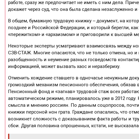
работе, сразу же предпочитает не иметь с ним дела. Прич
докажет через суд, что она была сделана незаслуженно и 
В общем, бумажную трудовую книжку – документ, на кото
позднее и Российской Федерации, и который берегли, как 
«пережитком» и «архаизмом» и приговорили к высшей ме
Некоторые эксперты усматривают взаимосвязь между н
СЗВ-СТАЖ. Многие опасаются, что не только отмена, но 
разобщенность и неумение разных госведомств контактир
информацией, может вызвать хаос и неразбериху.
Отменить хождение ставшего в одночасье ненужным доку
громоздкий механизм пенсионного обеспечения, обязав в
Пенсионный фонд и «загнав» трудовой стаж всех работа
автоматическом режиме, планировалось уже в 2012 году.
смысла и мнению россиян. По данным соцопросов, почт
книжки персоной нон грата. Граждане опасались, что от
возникнет сложность с доказыванием факта работы и тр
сбои. Другая половина опрошенных, кстати, не высказалас