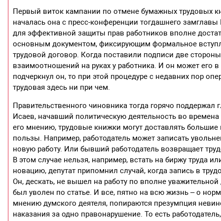
Первый виток кампании по отмене бумажных трудовых кни
началась она с пресс-конференции тогдашнего замглавы
для эффективной защиты прав работников вполне достат
основным документом, фиксирующим формальное вступле
трудовой договор. Когда поставили подписи две стороны
взаимоотношений на руках у работника. И он может его в
подчеркнул он, то при этой процедуре с недавних пор оп
трудовая здесь ни при чем.
Правительственного чиновника тогда горячо поддержал г
Исаев, начавший политическую деятельность во времена 
его мнению, трудовые книжки могут доставлять большие 
пользы. Например, работодатель может записать увольнен
новую работу. Или бывший работодатель возвращает трудо
В этом случае нельзя, например, встать на биржу труда 
новацию, депутат припомнил случай, когда запись в труд
Он, дескать, не вышел на работу по вполне уважительной 
был уволен по статье. И все, пятно на всю жизнь – о но
мнению думского деятеля, попираются презумпция невин
наказания за одно правонарушение. То есть работодател