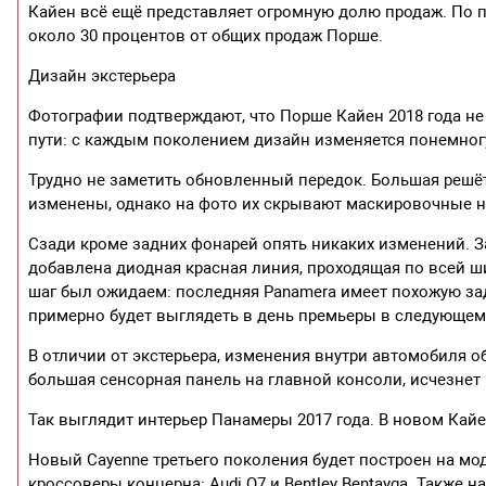
Кайен всё ещё представляет огромную долю продаж. По по
около 30 процентов от общих продаж Порше.
Дизайн экстерьера
Фотографии подтверждают, что Порше Кайен 2018 года н
пути: с каждым поколением дизайн изменяется понемног
Трудно не заметить обновленный передок. Большая решёт
изменены, однако на фото их скрывают маскировочные н
Сзади кроме задних фонарей опять никаких изменений. За
добавлена диодная красная линия, проходящая по всей ши
шаг был ожидаем: последняя Panamera имеет похожую зад
примерно будет выглядеть в день премьеры в следующем 
В отличии от экстерьера, изменения внутри автомобиля 
большая сенсорная панель на главной консоли, исчезнет
Так выглядит интерьер Панамеры 2017 года. В новом Кайе
Новый Cayenne третьего поколения будет построен на мод
кроссоверы концерна: Audi Q7 и Bentley Bentayga. Также 