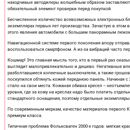
находчивые автодилеры волшебным образом заставляют е
обязательный элемент проверки перед покупкой.
Бесчисленное количество всевозможных электронных бло
экземплярах первых лет производства. Зачастую в этом в
этого явления автомобили с большим панорамным люко
Навигационной системе первого поколения впору отправл
воспользоваться смартфоном. А из-за вибраций часто п
Кошмар! Это главная мысль того, кто в первый раз оказ
выглядит малопривлекательно и дешево. Негативные впеч
разболтавшиеся копеечные выключатели, а также грошов
поскупился обтянуть кожей переднюю панель. Начиная с 2
стало на свои места. Кожаная обивка кресел – неотъемл
уровня, где за кожу на креслах надо было платить отдел
стандартного оснащения, поэтому отдельные экземпляры 
По современным меркам, качество материалов первого 
премиум класса.
Типичная проблема Фольксваген 2000-х годов: мягкая кра