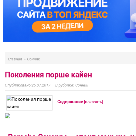
»
Главная
Сонник
Поколения порше кайен
26.07.2017
Сонник
Содержание
[
показать
]