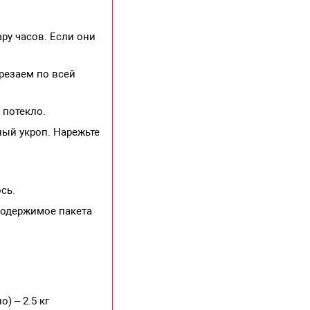
ру часов. Если они
арезаем по всей
 потекло.
ный укроп. Нарежьте
сь.
 содержимое пакета
) – 2.5 кг