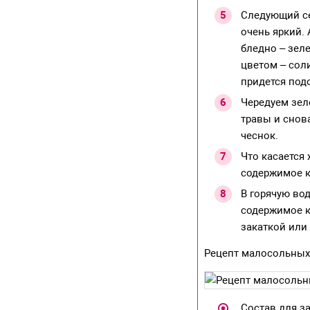
Следующий сек
очень яркий. 
бледно – зел
цветом – соли
придется под
Чередуем зел
травы и снов
чеснок.
Что касается
содержимое к
В горячую во
содержимое к
закаткой или 
Рецепт малосольных 
Состав для за