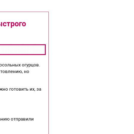
ыстрого
лосольных огурцов.
отовлению, но
но готовить их, за
панию отправили