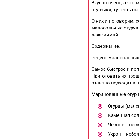
Вкусно очень, а что
огурчики, тут есть с
О них и поговорим, 
малосольные огурчик
даже зимой
Содержание:
Рецепт малосольных 
Самое быстрое и поп
Приготовить их прощ
отлично подходит к 
Маринованные огурц
Огурцы (мален
Каменная сол
Чеснок – нес
Укроп – небо