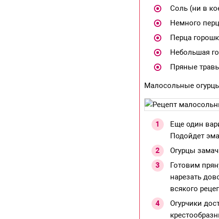
Соль (ни в ко
Немного перц
Перца горошк
Небольшая го
Пряные травы
Малосольные огурцы
Еще один вар
Подойдет эма
Огурцы замач
Готовим прян
нарезать дово
всякого рецеп
Огурчики дос
крестообразн