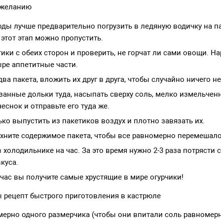
 желанию
ды лучше предварительно погрузить в ледяную водичку на па
 этот этап можно пропустить.
ики с обеих сторон и проверить, не горчат ли сами овощи. Н
ыре аппетитные части.
ва пакета, вложить их друг в друга, чтобы случайно ничего не
занные дольки туда, насыпать сверху соль, мелко измельчен
еснок и отправьте его туда же.
ко выпустить из пакетиков воздух и плотно завязать их.
хните содержимое пакета, чтобы все равномерно перемешало
в холодильнике на час. За это время нужно 2-3 раза потрясти
куса.
 час вы получите самые хрустящие в мире огурчики!
 рецепт быстрого приготовления в кастрюле
мерно одного размерчика (чтобы они впитали соль равномерно