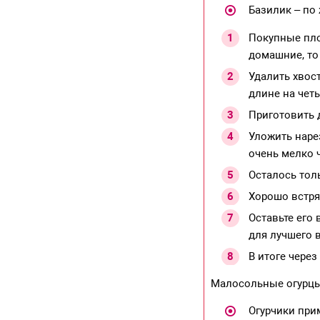
Базилик – по
Покупные пло
домашние, то
Удалить хвост
длине на чет
Приготовить д
Уложить наре
очень мелко ч
Осталось толь
Хорошо встря
Оставьте его 
для лучшего в
В итоге через
Малосольные огурцы
Огурчики при