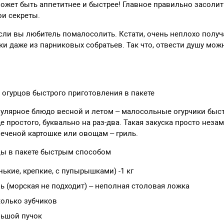
 может быть аппетитнее и быстрее! Главное правильно засоли
вои секреты.
если вы любитель помалосолить. Кстати, очень неплохо полу
и даже из парниковых собратьев. Так что, отвести душу мож
огурцов быстрого приготовления в пакете
улярное блюдо весной и летом – малосольные огурчики быст
е простого, буквально на раз-два. Такая закуска просто неза
печеной картошке или овощам – гриль.
ы в пакете быстрым способом
ькие, крепкие, с пупырышками) -1 кг
ь (морская не подходит) – неполная столовая ложка
колько зубчиков
льшой пучок