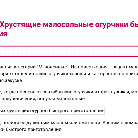
Хрустящие малосольные огурчики б
ия
до из категории “Мгновенные”. На повестке дня – рецепт ма
 приготовления такие огурчики хороши и как простая по приг
я закуска.
, когда поспевают сентябрьские огурчики второго урожая, мож
з преувеличения, получая малосолные
, полили ее душистым маслом или сметаной. А к ним в ком
ки быстрого приготовления.