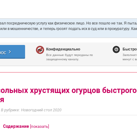
ольных хрустящих огурцов быстрого
ия
Новогодний стол 2020
Содержание
[
показать
]