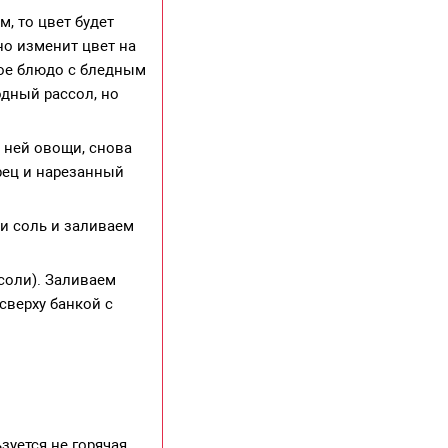
, то цвет будет
но изменит цвет на
рое блюдо с бледным
одный рассол, но
а ней овощи, снова
рец и нарезанный
ти соль и заливаем
соли). Заливаем
сверху банкой с
зуется не горячая.