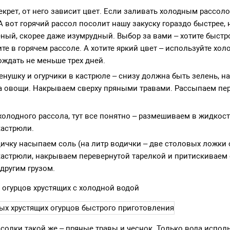
рет, от него зависит цвет. Если заливать холодным рассолом
А вот горячий рассол посолит нашу закуску гораздо быстрее, 
еный, скорее даже изумрудный. Выбор за вами – хотите быст
те в горячем рассоле. А хотите яркий цвет – используйте хол
ождать не меньше трех дней.
енушку и огурчики в кастрюле – снизу должна быть зелень, н
а овощи. Накрываем сверху пряными травами. Рассыпаем пе
 холодного рассола, тут все понятно – размешиваем в жидкос
астрюли.
дичку насыпаем соль (на литр водички – две столовых ложки 
астрюли, накрываем перевернутой тарелкой и притискиваем 
другим грузом.
огурцов хрустящих с холодной водой
солки такой же – пряные травы и чеснок. Только вода исполь