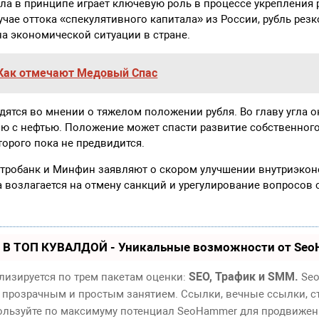
ла в принципе играет ключевую роль в процессе укрепления 
учае оттока «спекулятивного капитала» из России, рубль резк
на экономической ситуации в стране.
Как отмечают Медовый Спас
дятся во мнении о тяжелом положении рубля. Во главу угла о
ю с нефтью. Положение может спасти развитие собственного
орого пока не предвидится.
ентробанк и Минфин заявляют о скором улучшении внутриэко
 возлагается на отмену санкций и урегулирование вопросов
 В ТОП КУВАЛДОЙ - Уникальные возможности от Se
SEO, Трафик и SMM.
лизируется по трем пакетам оценки:
Seo
 прозрачным и простым занятием. Ссылки, вечные ссылки, ст
пользуйте по максимуму потенциал SeoHammer для продвижен