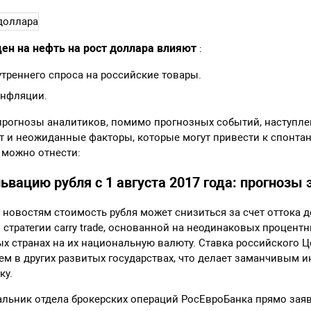
ен на нефть на рост доллара влияют
:
треннего спроса на российские товары.
инфляции.
прогнозы аналитиков, помимо прогнозных событий, наступле
ют и неожиданные факторы, которые могут привести к спонт
 можно отнести:
вацию рубля с 1 августа 2017 года: прогнозы 
новостям стоимость рубля может снизиться за счет оттока д
стратегии carry trade, основанной на неодинаковых процентн
х странах на их национальную валюту. Ставка российского 
ем в других развитых государствах, что делает заманчивым 
ку.
альник отдела брокерских операций РосЕвроБанка прямо заяв