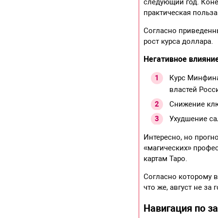
следующий год. Коне
практическая польза
Согласно приведенны
рост курса доллара.
Негативное влияние
Курс Минфина
властей Росс
Снижение клю
Ухудшение са
Интересно, но прогн
«магических» профес
картам Таро.
Согласно которому в
что же, август не за
Навигация по з