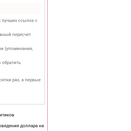
х лучших ссылок с
евный пересчет
и (упоминания,
о обратить
сятки раз, а первые
литиков
оведения доллара на