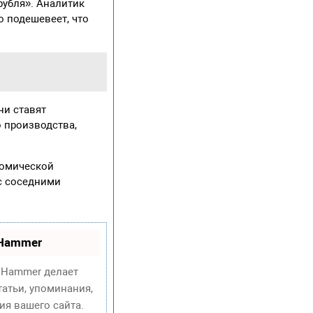
рубля». Аналитик
о подешевеет, что
ни ставят
 производства,
номической
 с соседними
oHammer
Hammer делает
атьи, упоминания,
ия вашего сайта.