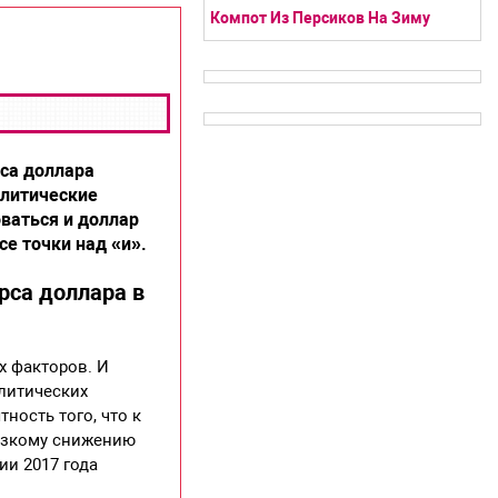
Компот Из Персиков На Зиму
рса доллара
алитические
оваться и доллар
се точки над «и».
рса доллара в
х факторов. И
алитических
ность того, что к
резкому снижению
ии 2017 года