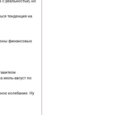
 с реальностью, но
ться тенденция на
ороны финансовых
тавители
а июль-август по
ное колебание. Ну