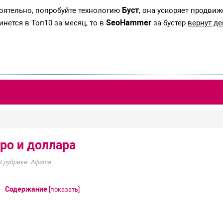
Буст
тоятельно, попробуйте технологию
, она ускоряет продвиж
SeoHammer
инется в Топ10 за месяц, то в
за бустер
вернут де
вро и доллара
Афиша
Содержание
[
показать
]