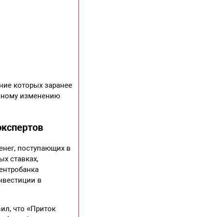
ние которых заранее
анному изменению
экспертов
енег, поступающих в
ых ставках,
Центробанка
инвестиции в
ил, что «Приток