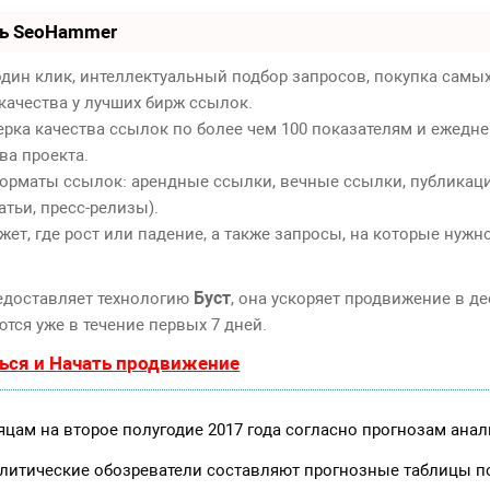
ть SeoHammer
дин клик, интеллектуальный подбор запросов, покупка самы
качества у лучших бирж ссылок.
ерка качества ссылок по более чем 100 показателям и ежедн
ва проекта.
орматы ссылок: арендные ссылки, вечные ссылки, публикаци
атьи, пресс-релизы).
т, где рост или падение, а также запросы, на которые нужн
Буст
едоставляет технологию
, она ускоряет продвижение в де
тся уже в течение первых 7 дней.
ься и Начать продвижение
яцам на второе полугодие 2017 года согласно прогнозам ана
алитические обозреватели составляют прогнозные таблицы п