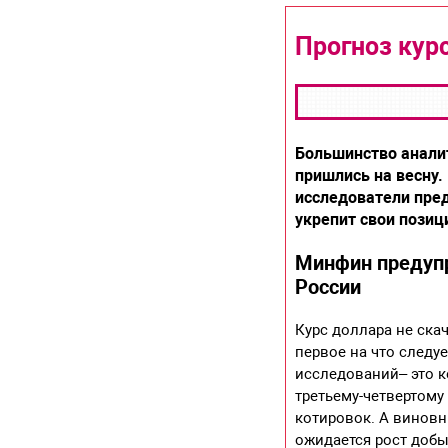
Прогноз курс
Большинство аналит
пришлись на весну.
исследователи пред
укрепит свои позици
Минфин предупр
России
Курс доллара не ска
первое на что следу
исследований– это к
третьему-четвертому
котировок. А виновн
ожидается рост добы