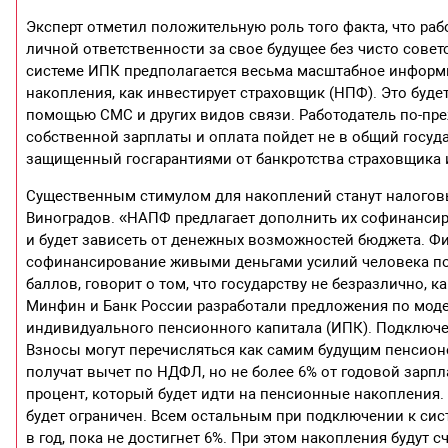
Эксперт отметил положительную роль того факта, что раб
личной ответственности за свое будущее без чисто советс
системе ИПК предполагается весьма масштабное информи
накопления, как инвестирует страховщик (НПФ). Это буд
помощью СМС и других видов связи. Работодатель по-преж
собственной зарплаты и оплата пойдет не в общий госуда
защищенный госгарантиями от банкротства страховщика 
Существенным стимулом для накоплений станут налоговые
Виноградов. «НАПФ предлагает дополнить их софинансир
и будет зависеть от денежных возможностей бюджета. Ф
софинансирование живыми деньгами усилий человека по
баллов, говорит о том, что государству не безразлично, к
Минфин и Банк России разработали предложения по мо
индивидуального пенсионного капитала (ИПК). Подключе
Взносы могут перечисляться как самим будущим пенсионе
получат вычет по НДФЛ, но не более 6% от годовой зар
процент, который будет идти на пенсионные накопления. 
будет ограничен. Всем остальным при подключении к сист
в год, пока не достигнет 6%. При этом накопления будут 