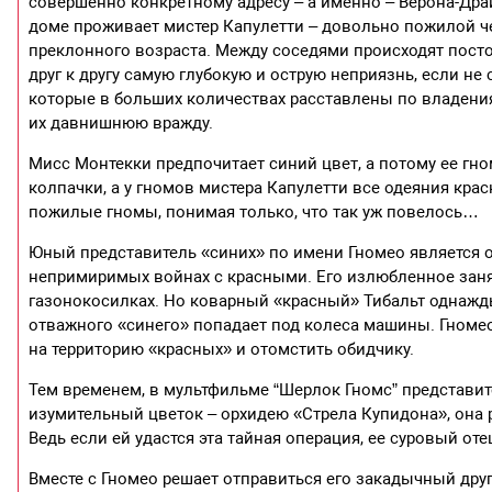
совершенно конкретному адресу – а именно – Верона-Дра
доме проживает мистер Капулетти – довольно пожилой чел
преклонного возраста. Между соседями происходят постоя
друг к другу самую глубокую и острую неприязнь, если н
которые в больших количествах расставлены по владени
их давнишнюю вражду.
Мисс Монтекки предпочитает синий цвет, а потому ее гн
колпачки, а у гномов мистера Капулетти все одеяния кр
пожилые гномы, понимая только, что так уж повелось…
Юный представитель «синих» по имени Гномео является о
непримиримых войнах с красными. Его излюбленное заня
газонокосилках. Но коварный «красный» Тибальт однажд
отважного «синего» попадает под колеса машины. Гномео
на территорию «красных» и отомстить обидчику.
Тем временем, в мультфильме “Шерлок Гномс” представит
изумительный цветок – орхидею «Стрела Купидона», она р
Ведь если ей удастся эта тайная операция, ее суровый оте
Вместе с Гномео решает отправиться его закадычный друг 