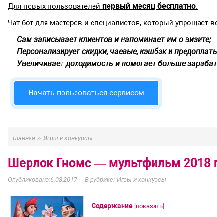
первый месяц бесплатно
Для новых пользователей
.
Чат-бот для мастеров и специалистов, который упрощает в
Сам записывает клиентов и напоминает им о визите;
—
Персонализирует скидки, чаевые, кэшбэк и предоплаты
—
Увеличивает доходимость и помогает больше зарабат
—
Начать пользоваться сервисом
»
Главная
Игры и конкурсы
Шерлок Гномс — мультфильм 2018 
6.08.2017
Игры и конкурсы
Содержание
[
показать
]