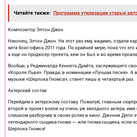
Читайте также:
Программа утилизации старых авто
Композитор Элтон Джон
Наконец, Элтон Джон. На этот раз ему, видимо, отдали к
хита бокс-офиса 2011 года. По крайней мере, пока что ег
а еще он продюсер проекта, кем он был и во время прои
Вообще, у Реджиналда Кеннета Дуайта, заслужившего свое
«Короля Льва». Правда, в номинации «Лучшая песня». А
музыки «Шерлока Гномса», станет лишь в четвертый раз.
Актерский состав
Перейдем к актерскому составу. Пожалуй, главным сюрпри
второй в проект взяли ну очень уж звездного актера, имя 
слишком разборчив в своих ролях в кино. Джонни Депп эт
легендарного сыщика-гнома — или гнома-сыщика, если хо
Шерлока Гномса!