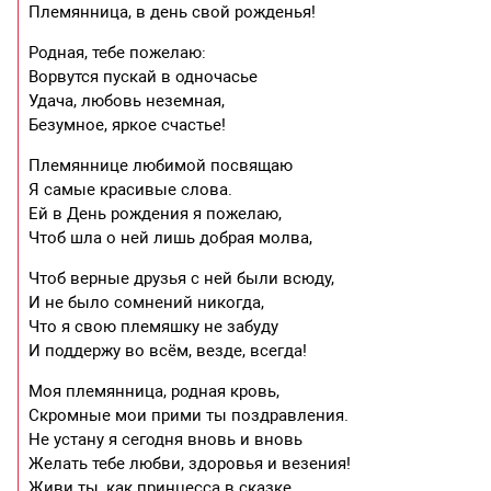
Племянница, в день свой рожденья!
Родная, тебе пожелаю:
Ворвутся пускай в одночасье
Удача, любовь неземная,
Безумное, яркое счастье!
Племяннице любимой посвящаю
Я самые красивые слова.
Ей в День рождения я пожелаю,
Чтоб шла о ней лишь добрая молва,
Чтоб верные друзья с ней были всюду,
И не было сомнений никогда,
Что я свою племяшку не забуду
И поддержу во всём, везде, всегда!
Моя племянница, родная кровь,
Скромные мои прими ты поздравления.
Не устану я сегодня вновь и вновь
Желать тебе любви, здоровья и везения!
Живи ты, как принцесса в сказке,