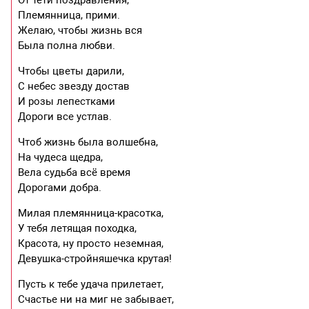
От тети поздравления,
Племянница, прими.
Желаю, чтобы жизнь вся
Была полна любви.
Чтобы цветы дарили,
С небес звезду достав
И розы лепестками
Дороги все устлав.
Чтоб жизнь была волшебна,
На чудеса щедра,
Вела судьба всё время
Дорогами добра.
Милая племянница-красотка,
У тебя летящая походка,
Красота, ну просто неземная,
Девушка-стройняшечка крутая!
Пусть к тебе удача прилетает,
Счастье ни на миг не забывает,