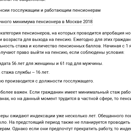
нсии госслужащим и работающим пенсионерам
категория пенсионеров, на которых проводится апробация н
 возраста для выхода на пенсию. Ежегодно для этих гражда
ность стажа и количество пенсионных баллов. Начиная с 1
олучают право выйти на пенсию, если соблюдены условия:
идата 56 лет для женщины и 61 год для мужчины.
 стажа службы – 16 лет.
ию производится с должности госслужащего.
иболее важен. Если гражданин имеет минимальный стаж рабо
анах, но на данный момент трудится в частной сфере, то пен
еры ожидают индексации уже несколько лет. Обещанного п
ыло. На предстоящий период также не планируется проводит
рам. Однако если они предпочтут прекратить работу, то инд