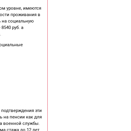
ом уровне, имеются
ности проживания в
ь на социальную
8540 руб. а
.
социальные
 подтверждения эти
ь на пенсии как для
жа военной службы.
ма стажа до 12 лет