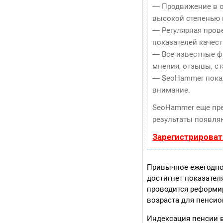
— Продвижение в о
высокой степенью 
— Регулярная пров
показателей качест
— Все известные ф
мнения, отзывы, ст
— SeoHammer покаже
внимание.
SeoHammer еще пр
результаты появляю
Зарегистрироват
Привычное ежегодно
достигнет показате
проводится реформи
возраста для пенсио
Индексация пенсии 