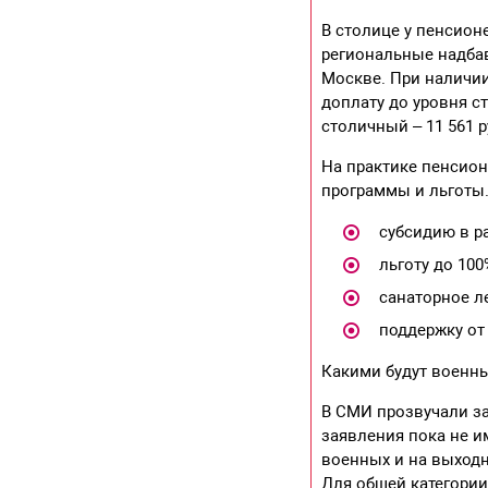
В столице у пенсион
региональные надбав
Москве. При наличи
доплату до уровня ст
столичный – 11 561 
На практике пенсион
программы и льготы.
субсидию в р
льготу до 100
санаторное л
поддержку от
Какими будут военн
В СМИ прозвучали з
заявления пока не и
военных и на выходн
Для общей категории