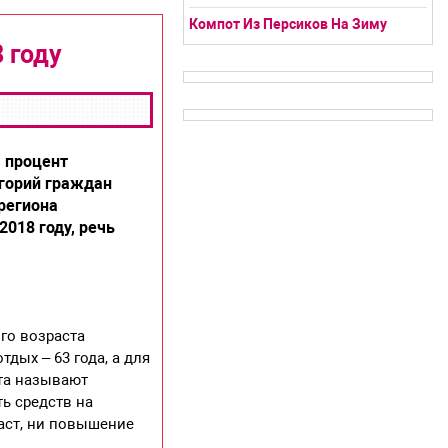
Компот Из Персиков На Зиму
 году
а процент
горий граждан
региона
2018 году, речь
го возраста
дых – 63 года, а для
кта называют
ь средств на
аст, ни повышение