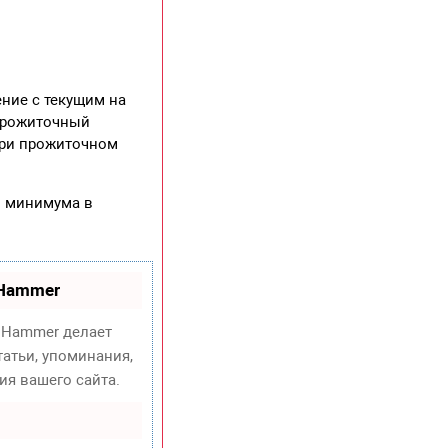
ние с текущим на
прожиточный
при прожиточном
о минимума в
oHammer
Hammer делает
атьи, упоминания,
ия вашего сайта.