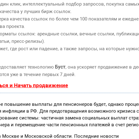
дин клик, интеллектуальный подбор запросов, покупка самы
качества у лучших бирж ссылок.
ерка качества ссылок по более чем 100 показателям и ежедн
ва проекта.
орматы ссылок: арендные ссылки, вечные ссылки, публикаци
атьи, пресс-релизы).
т, где рост или падение, а также запросы, на которые нужн
Буст
едоставляет технологию
, она ускоряет продвижение в де
тся уже в течение первых 7 дней.
ься и Начать продвижение
е повышение выплаты для пенсионеров будет, однако процен
ля инфляции в РФ. Для предотвращения возможного кризиса 
рование системы: частичная замена социальных выплат стр
нера и перемещение части пенсионных платежей в счет реги
в Москве и Московской области. Последние новости