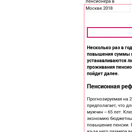
Несколько раз в го
повышения суммы в
устанавливаются л
проживания пенсион
пойдет далее.
Пенсионная реф
Прогнозируемая на 
предполагает, что д
мужчин – 65 лет. Кл
экономию бюджетных
повышение пенсии. 
из-за него размера 