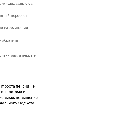
х лучших ссылок с
евный пересчет
и (упоминания,
о обратить
сятки раз, а первые
т роста пенсии не
с выплатами и
аховыми, повышение
онального бюджета.