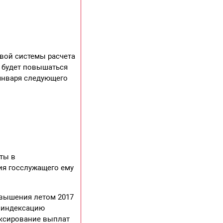
овой системы расчета
н будет повышаться
 января следующего
ты в
сия госслужащего ему
овышения летом 2017
ь индексацию
ексирование выплат