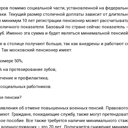
еров помимо социальной части, установленной на федеральн
ки. Текущий размер столичной доплаты зависит от длитель
и минимум 10 лет регистрации пенсионер может рассчитыват
оличного показателя. Базовый по стране сейчас показатель – 
руб. Именно эта сумма и будет являться минимальной пенсией
е в столице получают больше, так как внедрены и работают 
 Так московский пенсионер имеет:
азмере 50%;
% на протезирование зубов;
ечение и профилактика;
 социальных работников.
ые пенсии?
аявления об отмене повышенных военных пенсий. Правового
меют. Граждане, покидающие службу, также могут претендоват
ое пособие. Все также требуется наличие минимального ста
 военнослужащих – это 20 лет. Допускается снижение миниму