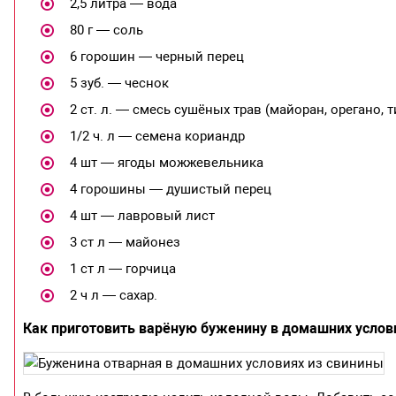
2,5 литра — вода
80 г — соль
6 горошин — черный перец
5 зуб. — чеснок
2 ст. л. — смесь сушёных трав (майоран, орегано, т
1/2 ч. л — семена кориандр
4 шт — ягоды можжевельника
4 горошины — душистый перец
4 шт — лавровый лист
3 ст л — майонез
1 ст л — горчица
2 ч л — сахар.
Как приготовить варёную буженину в домашних услов